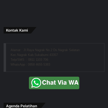
Kontak Kami
Alamat : Jl.Raya Nagrak No.2 Ds.Nagrak Selatan
Kec.Nagrak Kab.Sukabumi 43357
Telp/SMS  : 0811 1103 706
WhatsApp : 0858 4655 5383
Agenda Pelatihan