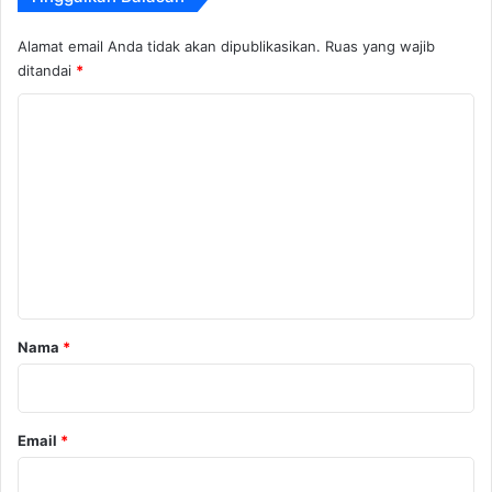
Alamat email Anda tidak akan dipublikasikan.
Ruas yang wajib
ditandai
*
K
o
m
e
n
t
a
r
Nama
*
*
Email
*