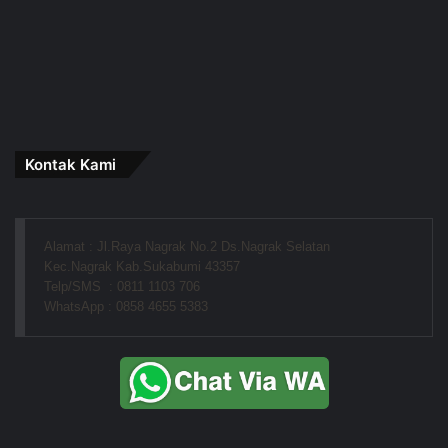
Kontak Kami
Alamat : Jl.Raya Nagrak No.2 Ds.Nagrak Selatan
Kec.Nagrak Kab.Sukabumi 43357
Telp/SMS  : 0811 1103 706
WhatsApp : 0858 4655 5383