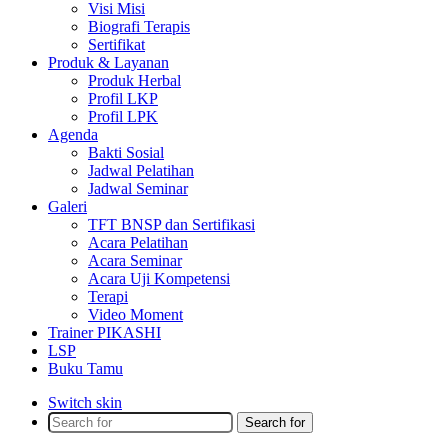
Visi Misi
Biografi Terapis
Sertifikat
Produk & Layanan
Produk Herbal
Profil LKP
Profil LPK
Agenda
Bakti Sosial
Jadwal Pelatihan
Jadwal Seminar
Galeri
TFT BNSP dan Sertifikasi
Acara Pelatihan
Acara Seminar
Acara Uji Kompetensi
Terapi
Video Moment
Trainer PIKASHI
LSP
Buku Tamu
Switch skin
Search for