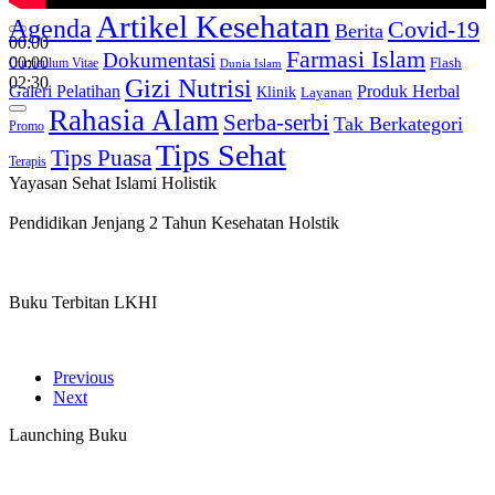
Artikel Kesehatan
Agenda
Covid-19
Berita
00:00
Farmasi Islam
Dokumentasi
00:00
Curriculum Vitae
Flash
Dunia Islam
02:30
Gizi Nutrisi
Produk Herbal
Galeri Pelatihan
Klinik
Layanan
Rahasia Alam
Serba-serbi
Tak Berkategori
Promo
Tips Sehat
Tips Puasa
Terapis
Yayasan Sehat Islami Holistik
Pendidikan Jenjang 2 Tahun Kesehatan Holstik
Buku Terbitan LKHI
Previous
Next
Launching Buku