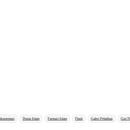
kumentasi
Dunia Islam
Farmasi Islam
Flash
Galeri Pelatihan
Gizi N