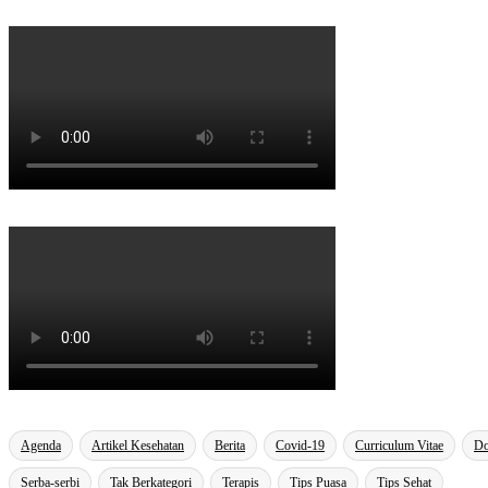
Agenda
Artikel Kesehatan
Berita
Covid-19
Curriculum Vitae
Do
Serba-serbi
Tak Berkategori
Terapis
Tips Puasa
Tips Sehat