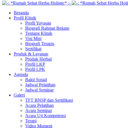
Beranda
Profil Klinik
Profil Yayasan
Biografi Rahmat Bekam
Tentang Klinik
Visi Misi
Biografi Terapis
Sertifikat
Produk & Layanan
Produk Herbal
Profil LKP
Profil LPK
Agenda
Bakti Sosial
Jadwal Pelatihan
Jadwal Seminar
Galeri
TFT BNSP dan Sertifikasi
Acara Pelatihan
Acara Seminar
Acara Uji Kompetensi
Terapi
Video Moment