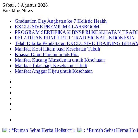
Sabtu , 8 Agustus 2026
Breaking News
Graduation Day Angkatan ke-7 Holistic Health
EXCLUSIVE PREMIUM CLASSROOM
PROGRAM SERTIFIKASI BNSP RI KESEHATAN TRAD
PELATIHAN PIJAT URUT TRADISIONAL INDONESIA
Telah Dibuka Pendaftaran EXCLUSIVE TRAINING BE
Manfaat Kopi Hitam bagi Kesehatan Tubuh
Khasiat Daun Pandan untuk Pria
Manfaat Kacang Macadamia untuk Kesehatan
Manfaat Talas bagi Kesehatan Tubuh
Manfaat Anggur Hijau untuk Kesehatan
Facebook
X
YouTube
Instagram
TikTok
WhatsApp
Menu