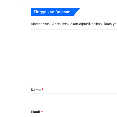
Tinggalkan Balasan
Alamat email Anda tidak akan dipublikasikan.
Ruas ya
K
o
m
e
n
t
a
r
Nama
*
*
Email
*