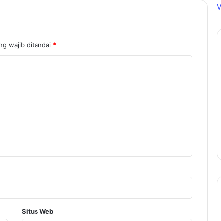
V
ng wajib ditandai
*
Situs Web