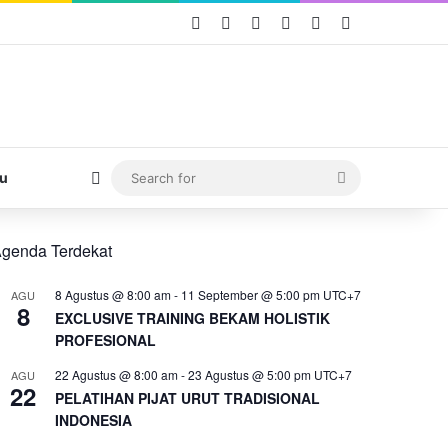
Facebook
X
YouTube
Instagram
TikTok
WhatsApp
Switch skin
Search
u
for
genda Terdekat
8 Agustus @ 8:00 am
-
11 September @ 5:00 pm
UTC+7
AGU
8
EXCLUSIVE TRAINING BEKAM HOLISTIK
PROFESIONAL
22 Agustus @ 8:00 am
-
23 Agustus @ 5:00 pm
UTC+7
AGU
22
PELATIHAN PIJAT URUT TRADISIONAL
INDONESIA