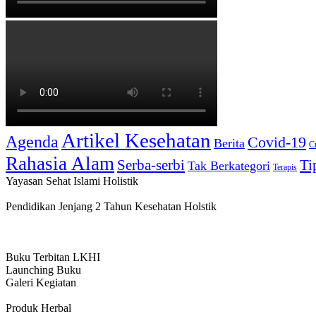
Artikel Kesehatan
Agenda
Covid-19
Berita
C
Rahasia Alam
Serba-serbi
Ti
Tak Berkategori
Terapis
Yayasan Sehat Islami Holistik
Pendidikan Jenjang 2 Tahun Kesehatan Holstik
Buku Terbitan LKHI
Launching Buku
Galeri Kegiatan
Produk Herbal