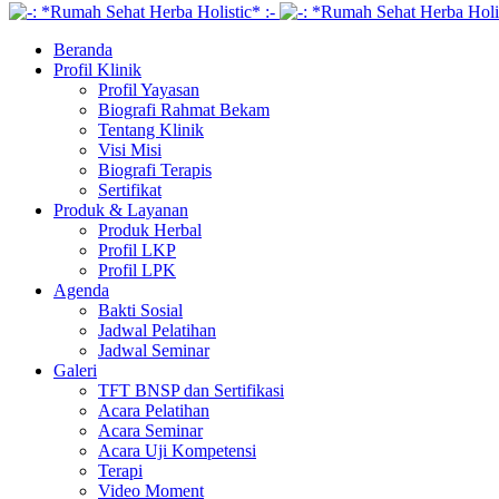
Beranda
Profil Klinik
Profil Yayasan
Biografi Rahmat Bekam
Tentang Klinik
Visi Misi
Biografi Terapis
Sertifikat
Produk & Layanan
Produk Herbal
Profil LKP
Profil LPK
Agenda
Bakti Sosial
Jadwal Pelatihan
Jadwal Seminar
Galeri
TFT BNSP dan Sertifikasi
Acara Pelatihan
Acara Seminar
Acara Uji Kompetensi
Terapi
Video Moment