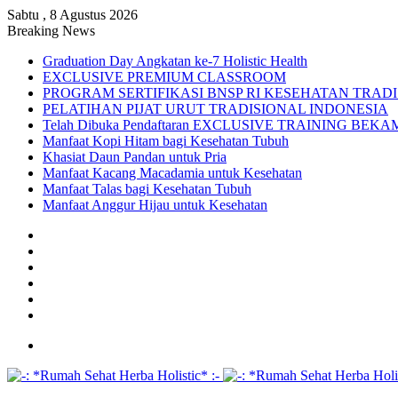
Sabtu , 8 Agustus 2026
Breaking News
Graduation Day Angkatan ke-7 Holistic Health
EXCLUSIVE PREMIUM CLASSROOM
PROGRAM SERTIFIKASI BNSP RI KESEHATAN TRAD
PELATIHAN PIJAT URUT TRADISIONAL INDONESIA
Telah Dibuka Pendaftaran EXCLUSIVE TRAINING BE
Manfaat Kopi Hitam bagi Kesehatan Tubuh
Khasiat Daun Pandan untuk Pria
Manfaat Kacang Macadamia untuk Kesehatan
Manfaat Talas bagi Kesehatan Tubuh
Manfaat Anggur Hijau untuk Kesehatan
Facebook
X
YouTube
Instagram
TikTok
WhatsApp
Menu