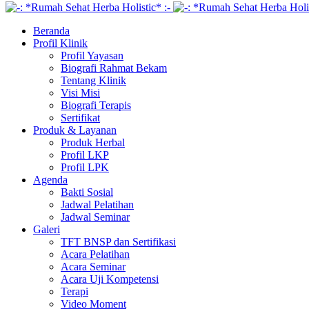
Beranda
Profil Klinik
Profil Yayasan
Biografi Rahmat Bekam
Tentang Klinik
Visi Misi
Biografi Terapis
Sertifikat
Produk & Layanan
Produk Herbal
Profil LKP
Profil LPK
Agenda
Bakti Sosial
Jadwal Pelatihan
Jadwal Seminar
Galeri
TFT BNSP dan Sertifikasi
Acara Pelatihan
Acara Seminar
Acara Uji Kompetensi
Terapi
Video Moment