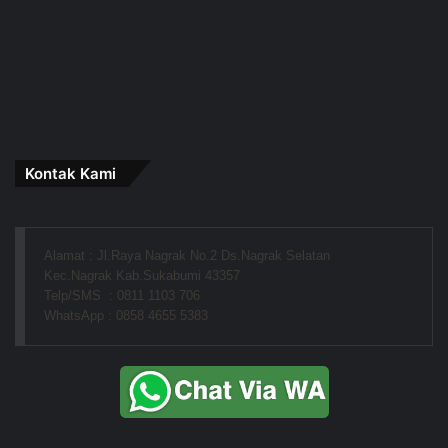
Kontak Kami
Alamat : Jl.Raya Nagrak No.2 Ds.Nagrak Selatan
Kec.Nagrak Kab.Sukabumi 43357
Telp/SMS  : 0811 1103 706
WhatsApp : 0858 4655 5383