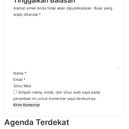
Tinggalkan Balasan
Alamat email Anda tidak akan dipublikasikan.
Ruas yang
wajib ditandai
*
K
o
m
e
n
t
a
r
*
Nama
*
Email
*
Situs Web
Simpan nama, email, dan situs web saya pada
peramban ini untuk komentar saya berikutnya.
Agenda Terdekat