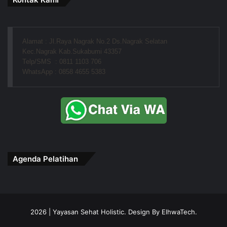
Alamat : Jl.Raya Nagrak No.2 Ds.Nagrak Selatan
Kec.Nagrak Kab.Sukabumi 43357
Telp/SMS  : 0811 1103 706
WhatsApp : 0858 4655 5383
Agenda Pelatihan
2026 | Yayasan Sehat Holistic. Design By ElhwaTech.