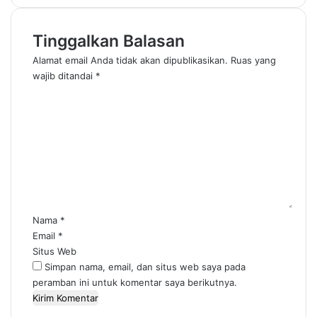
Tinggalkan Balasan
Alamat email Anda tidak akan dipublikasikan.
Ruas yang
wajib ditandai
*
K
o
m
e
n
t
a
r
*
Nama
*
Email
*
Situs Web
Simpan nama, email, dan situs web saya pada
peramban ini untuk komentar saya berikutnya.