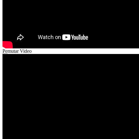
Pemutar Video
00:00
00:00
52:38
Gunakan Anak Panah Atas/Bawah untuk menaikkan atau menurun