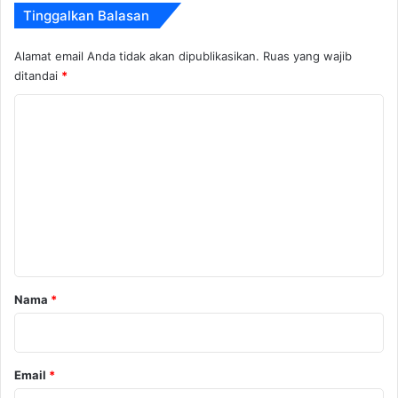
Tinggalkan Balasan
Alamat email Anda tidak akan dipublikasikan.
Ruas yang wajib
ditandai
*
K
o
m
e
n
t
a
r
Nama
*
*
Email
*