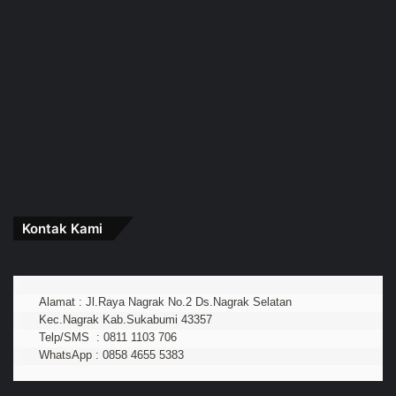
Kontak Kami
Alamat : Jl.Raya Nagrak No.2 Ds.Nagrak Selatan
Kec.Nagrak Kab.Sukabumi 43357
Telp/SMS  : 0811 1103 706
WhatsApp : 0858 4655 5383