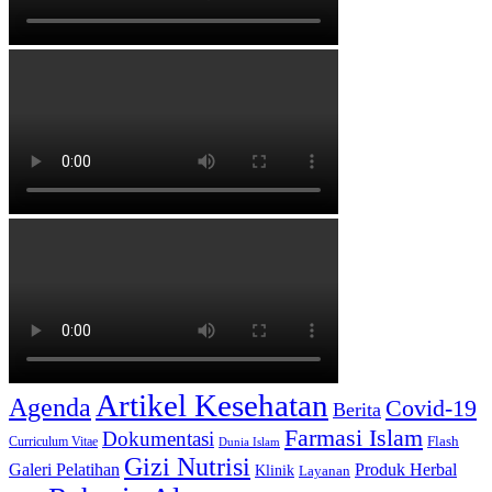
Artikel Kesehatan
Agenda
Covid-19
Berita
Farmasi Islam
Dokumentasi
Curriculum Vitae
Flash
Dunia Islam
Gizi Nutrisi
Produk Herbal
Galeri Pelatihan
Klinik
Layanan