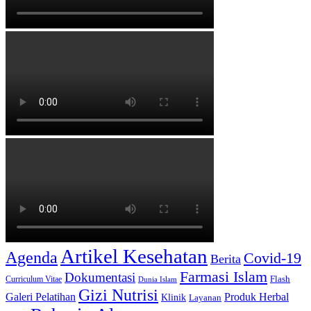
Artikel Kesehatan
Agenda
Covid-19
Berita
Farmasi Islam
Dokumentasi
Curriculum Vitae
Flash
Dunia Islam
Gizi Nutrisi
Produk Herbal
Galeri Pelatihan
Klinik
Layanan