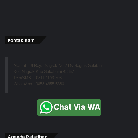
Kontak Kami
Alamat : Jl.Raya Nagrak No.2 Ds.Nagrak Selatan
Kec.Nagrak Kab.Sukabumi 43357
Telp/SMS  : 0811 1103 706
WhatsApp : 0858 4655 5383
Agenda Pelatihan