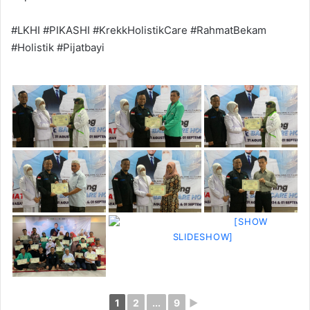
#LKHI #PIKASHI #KrekkHolistikCare #RahmatBekam
#Holistik #Pijatbayi
[SHOW
SLIDESHOW]
1
2
...
9
►