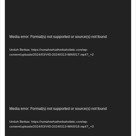
Pemutar
Media error: Format(s) not supported or source(s) not found
Video
Unduh Berkas: https://rumahsehatherbaholistic.com/wp-
content/uploads/2024/03/VID-20240313-WA0017.mp4?_=2
Pemutar
Media error: Format(s) not supported or source(s) not found
Video
Unduh Berkas: https://rumahsehatherbaholistic.com/wp-
content/uploads/2024/03/VID-20240313-WA0018.mp4?_=3