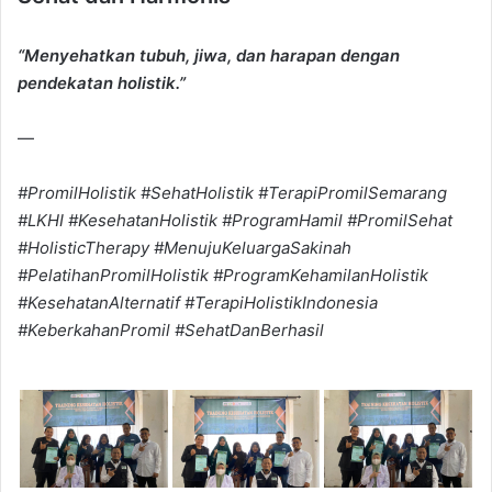
“Menyehatkan tubuh, jiwa, dan harapan dengan
pendekatan holistik.”
—
#PromilHolistik #SehatHolistik #TerapiPromilSemarang
#LKHI #KesehatanHolistik #ProgramHamil #PromilSehat
#HolisticTherapy #MenujuKeluargaSakinah
#PelatihanPromilHolistik #ProgramKehamilanHolistik
#KesehatanAlternatif #TerapiHolistikIndonesia
#KeberkahanPromil #SehatDanBerhasil