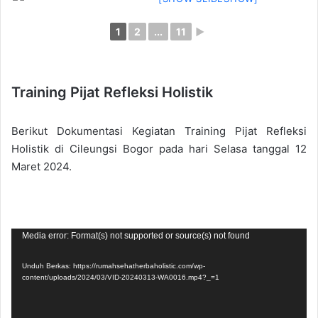
1
2
...
11
►
Training Pijat Refleksi Holistik
Berikut Dokumentasi Kegiatan Training Pijat Refleksi
Holistik di Cileungsi Bogor pada hari Selasa tanggal 12
Maret 2024.
Pemutar
Media error: Format(s) not supported or source(s) not found
Video
Unduh Berkas: https://rumahsehatherbaholistic.com/wp-
content/uploads/2024/03/VID-20240313-WA0016.mp4?_=1