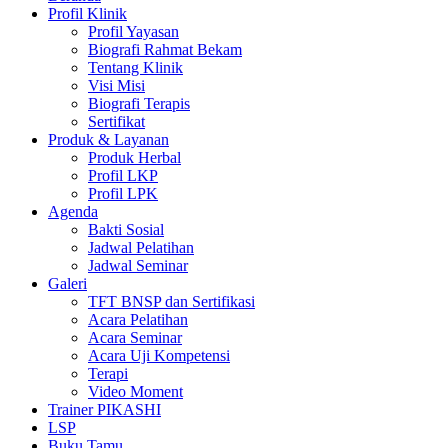
Profil Klinik
Profil Yayasan
Biografi Rahmat Bekam
Tentang Klinik
Visi Misi
Biografi Terapis
Sertifikat
Produk & Layanan
Produk Herbal
Profil LKP
Profil LPK
Agenda
Bakti Sosial
Jadwal Pelatihan
Jadwal Seminar
Galeri
TFT BNSP dan Sertifikasi
Acara Pelatihan
Acara Seminar
Acara Uji Kompetensi
Terapi
Video Moment
Trainer PIKASHI
LSP
Buku Tamu