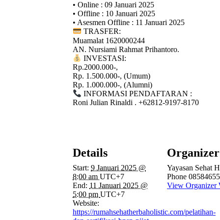
• Online : 09 Januari 2025
• Offline : 10 Januari 2025
• Asesmen Offline : 11 Januari 2025
TRASFER:
Muamalat 1620000244
AN. Nursiami Rahmat Prihantoro.
INVESTASI:
Rp.2000.000-,
Rp. 1.500.000-, (Umum)
Rp. 1.000.000-, (Alumni)
INFORMASI PENDAFTARAN :
Roni Julian Rinaldi . +62812-9197-8170
Details
Organizer
Start:
9 Januari 2025 @
Yayasan Sehat Ho
8:00 am
UTC+7
Phone
08584655
End:
11 Januari 2025 @
View Organizer 
5:00 pm
UTC+7
Website:
https://rumahsehatherbaholistic.com/pelatihan-