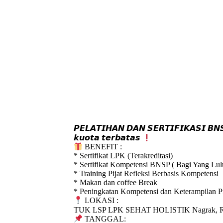
𝙋𝙀𝙇𝘼𝙏𝙄𝙃𝘼𝙉 𝘿𝘼𝙉 𝙎𝙀𝙍𝙏𝙄𝙁𝙄𝙆𝘼𝙎𝙄 𝘽𝙉𝙎
𝙠𝙪𝙤𝙩𝙖 𝙩𝙚𝙧𝙗𝙖𝙩𝙖𝙨
BENEFIT :
* Sertifikat LPK (Terakreditasi)
* Sertifikat Kompetensi BNSP ( Bagi Yang Lul
* Training Pijat Refleksi Berbasis Kompetensi
* Makan dan coffee Break
* Peningkatan Kompetensi dan Keterampilan Pr
LOKASI :
TUK LSP LPK SEHAT HOLISTIK Nagrak, RT.01
TANGGAL: