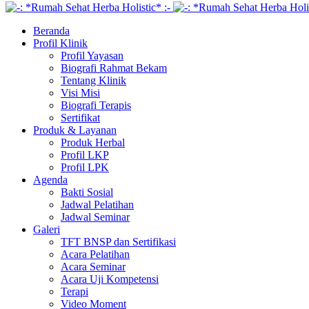
Beranda
Profil Klinik
Profil Yayasan
Biografi Rahmat Bekam
Tentang Klinik
Visi Misi
Biografi Terapis
Sertifikat
Produk & Layanan
Produk Herbal
Profil LKP
Profil LPK
Agenda
Bakti Sosial
Jadwal Pelatihan
Jadwal Seminar
Galeri
TFT BNSP dan Sertifikasi
Acara Pelatihan
Acara Seminar
Acara Uji Kompetensi
Terapi
Video Moment