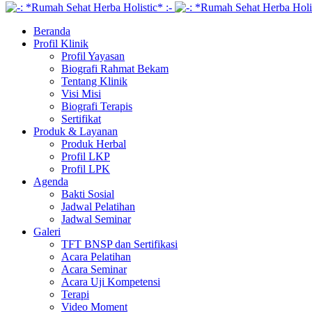
Beranda
Profil Klinik
Profil Yayasan
Biografi Rahmat Bekam
Tentang Klinik
Visi Misi
Biografi Terapis
Sertifikat
Produk & Layanan
Produk Herbal
Profil LKP
Profil LPK
Agenda
Bakti Sosial
Jadwal Pelatihan
Jadwal Seminar
Galeri
TFT BNSP dan Sertifikasi
Acara Pelatihan
Acara Seminar
Acara Uji Kompetensi
Terapi
Video Moment