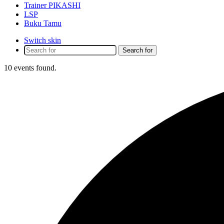
Trainer PIKASHI
LSP
Buku Tamu
Switch skin
Search for
10 events found.