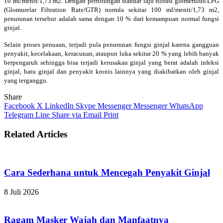
10 ml/menit/1,73 m2. Dengan perhitungan standar laju filtrasi glomerulus/LFG
(Glomurelar Filtration Rate/GTR) normla sekitar 100 ml/menit/1,73 m2,
penurunan tersebut adalah sama dengan 10 % dari kemampuan normal fungsi
ginjal.
Selain proses penuaan, terjadi pula penurunan fungsi ginjal karena gangguan
penyakit, kecelakaan, keracunan, ataupun luka sekitar 20 % yang lebih banyak
berpengaruh sehingga bisa terjadi kerusakan ginjal yang berat adalah infeksi
ginjal, batu ginjal dan penyakit kronis lainnya yang diakibatkan oleh ginjal
yang terganggu.
Share
Facebook
X
LinkedIn
Skype
Messenger
Messenger
WhatsApp
Telegram
Line
Share via Email
Print
Related Articles
Cara Sederhana untuk Mencegah Penyakit Ginjal
8 Juli 2026
Ragam Masker Wajah dan Manfaatnya