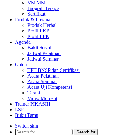
Visi Misi
Biografi Terapis
Sertifikat
Produk & Layanan
Produk Herbal
Profil LKP
Profil LPK
Agenda
Bakti Sosial
Jadwal Pelatihan
Jadwal Seminar
Galeri
TFT BNSP dan Sertifikasi
Acara Pelatihan
Acara Seminar
Acara Uji Kompetensi
Terapi
Video Moment
Trainer PIKASHI
LSP
Buku Tamu
Switch skin
Search for