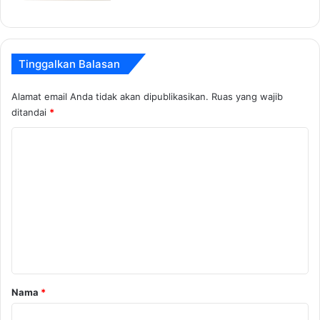
Tinggalkan Balasan
Alamat email Anda tidak akan dipublikasikan.
Ruas yang wajib
ditandai
*
K
o
m
e
n
t
a
r
Nama
*
*