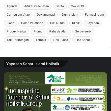
Agenda
Artikel Kesehatan
Berita
Covid-19
Curriculum Vitae
Dokumentasi
Dunia Islam
Farmasi Islam
Flash
Galeri Pelatihan
Gizi Nutrisi
Klinik
Layanan
Produk Herbal
Promo
Rahasia Alam
Serba-serbi
Tak Berkategori
Terapis
Tips Puasa
Tips Sehat
Yayasan Sehat Islami Holistik