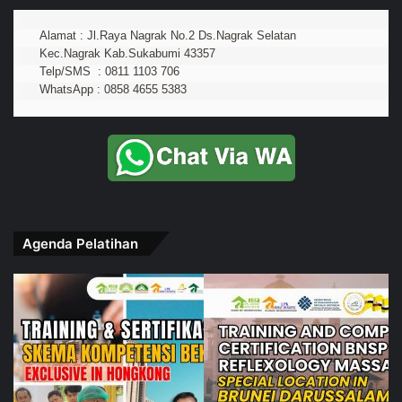
Alamat : Jl.Raya Nagrak No.2 Ds.Nagrak Selatan
Kec.Nagrak Kab.Sukabumi 43357
Telp/SMS  : 0811 1103 706
WhatsApp : 0858 4655 5383
Agenda Pelatihan