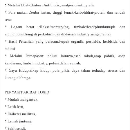
* Melalui Obat-Obatan : Antibiotic, analgesic/antipyretic
* Pola makan :Serba instan, tinggi lemak-karbohidrat-protein dan rendah
serat
* Logam berat :Raksa/mercury/hg, timbale/lead/plumbum/pb dan
alumunium.Orang di perkotaan dan di daerah industry sangat rentan
* Hasil Pertanian yang beracun:Pupuk organik, pestisida, herbisida dan
radiasi
* Melalui Pernapasan: polusi lainnya,asap rokok,asap pabrik, asap
kendaraan, limbah industry, polusi dalam rumah.
* Gaya Hidup:sikap hidup, pola pikir, daya tahan terhadap stresss dan
kurang olahraga.
PENYAKIT AKIBAT TOXID
* Mudah mengantuk,
* Letih lesu,
* Diabetes mellitus,
* Lemah jantung,
* Sakit sendi,