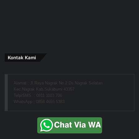
Kontak Kami
Alamat : Jl.Raya Nagrak No.2 Ds.Nagrak Selatan
Kec.Nagrak Kab.Sukabumi 43357
Telp/SMS  : 0811 1103 706
WhatsApp : 0858 4655 5383