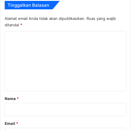
Tinggalkan Balasan
Alamat email Anda tidak akan dipublikasikan.
Ruas yang wajib
ditandai
*
K
o
m
e
n
t
a
r
Nama
*
*
Email
*