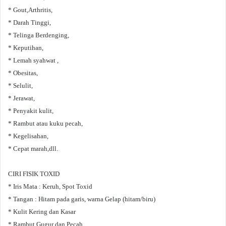
* Gout,Arthritis,
* Darah Tinggi,
* Telinga Berdenging,
* Keputihan,
* Lemah syahwat ,
* Obesitas,
* Selulit,
* Jerawat,
* Penyakit kulit,
* Rambut atau kuku pecah,
* Kegelisahan,
* Cepat marah,dll.
CIRI FISIK TOXID
* Iris Mata : Keruh, Spot Toxid
* Tangan : Hitam pada garis, warna Gelap (hitam/biru)
* Kulit Kering dan Kasar
* Rambut Gugur dan Pecah