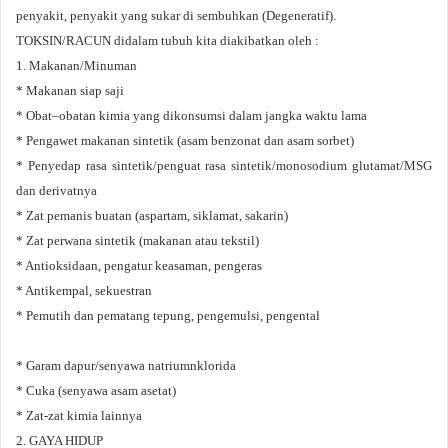
penyakit, penyakit yang sukar di sembuhkan (Degeneratif).
TOKSIN/RACUN didalam tubuh kita diakibatkan oleh :
1. Makanan/Minuman
* Makanan siap saji
* Obat–obatan kimia yang dikonsumsi dalam jangka waktu lama
* Pengawet makanan sintetik (asam benzonat dan asam sorbet)
* Penyedap rasa sintetik/penguat rasa sintetik/monosodium glutamat/MSG
dan derivatnya
* Zat pemanis buatan (aspartam, siklamat, sakarin)
* Zat perwana sintetik (makanan atau tekstil)
* Antioksidaan, pengatur keasaman, pengeras
* Antikempal, sekuestran
* Pemutih dan pematang tepung, pengemulsi, pengental
* Garam dapur/senyawa natriumnklorida
* Cuka (senyawa asam asetat)
* Zat-zat kimia lainnya
2. GAYA HIDUP