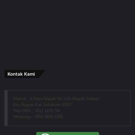
Kontak Kami
Alamat : Jl.Raya Nagrak No.2 Ds.Nagrak Selatan
Kec.Nagrak Kab.Sukabumi 43357
Telp/SMS  : 0811 1103 706
WhatsApp : 0858 4655 5383