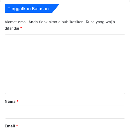
Tinggalkan Balasan
Alamat email Anda tidak akan dipublikasikan.
Ruas yang wajib
ditandai
*
K
o
m
e
n
t
a
r
Nama
*
*
Email
*