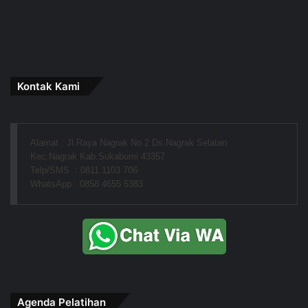
Kontak Kami
Alamat : Jl.Raya Nagrak No.2 Ds.Nagrak Selatan
Kec.Nagrak Kab.Sukabumi 43357
Telp/SMS  : 0811 1103 706
WhatsApp : 0858 4655 5383
Agenda Pelatihan