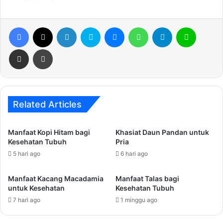
Facebook
X
LinkedIn
Skype
Messenger
WhatsApp
Telegram
Line
Share via Email
Print
Related Articles
Manfaat Kopi Hitam bagi
Khasiat Daun Pandan untuk
Kesehatan Tubuh
Pria
5 hari ago
6 hari ago
Manfaat Kacang Macadamia
Manfaat Talas bagi
untuk Kesehatan
Kesehatan Tubuh
7 hari ago
1 minggu ago