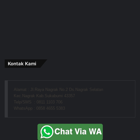
Kontak Kami
Alamat : Jl.Raya Nagrak No.2 Ds.Nagrak Selatan
Kec.Nagrak Kab.Sukabumi 43357
Telp/SMS  : 0811 1103 706
WhatsApp : 0858 4655 5383