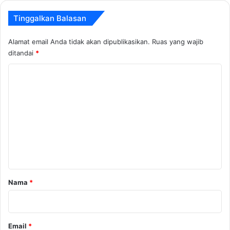
Tinggalkan Balasan
Alamat email Anda tidak akan dipublikasikan.
Ruas yang wajib
ditandai
*
K
o
m
e
n
t
a
r
Nama
*
*
Email
*