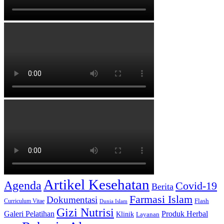
Artikel Kesehatan
Agenda
Covid-19
Berita
Farmasi Islam
Dokumentasi
Curriculum Vitae
Flash
Dunia Islam
Gizi Nutrisi
Produk Herbal
Galeri Pelatihan
Klinik
Layanan