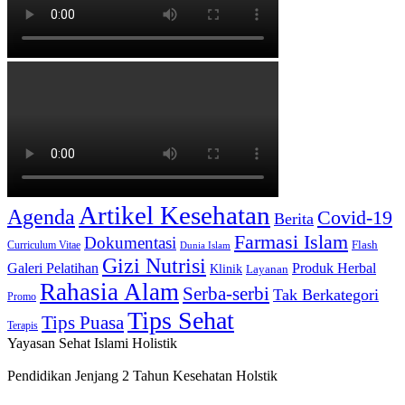
Artikel Kesehatan
Agenda
Covid-19
Berita
Farmasi Islam
Dokumentasi
Curriculum Vitae
Flash
Dunia Islam
Gizi Nutrisi
Produk Herbal
Galeri Pelatihan
Klinik
Layanan
Rahasia Alam
Serba-serbi
Tak Berkategori
Promo
Tips Sehat
Tips Puasa
Terapis
Yayasan Sehat Islami Holistik
Pendidikan Jenjang 2 Tahun Kesehatan Holstik