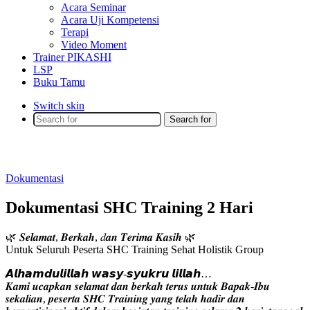
Acara Seminar
Acara Uji Kompetensi
Terapi
Video Moment
Trainer PIKASHI
LSP
Buku Tamu
Switch skin
Search for
Dokumentasi
Dokumentasi SHC Training 2 Hari
🌿 𝑺𝒆𝒍𝒂𝒎𝒂𝒕, 𝑩𝒆𝒓𝒌𝒂𝒉, 𝑑𝒂𝒏 𝑻𝒆𝒓𝒊𝒎𝒂 𝑲𝒂𝒔𝒊𝒉 🌿
Untuk Seluruh Peserta SHC Training Sehat Holistik Group
𝘼𝙡𝙝𝙖𝙢𝙙𝙪𝙡𝙞𝙡𝙡𝙖𝙝 𝙬𝙖𝙨𝙮-𝙨𝙮𝙪𝙠𝙧𝙪 𝙡𝙞𝙡𝙡𝙖𝙝…
𝑲𝒂𝒎𝒊 𝒖𝒄𝒂𝒑𝒌𝒂𝒏 𝒔𝒆𝒍𝒂𝒎𝒂𝒕 𝒅𝒂𝒏 𝒃𝒆𝒓𝒌𝒂𝒉 𝒕𝒆𝒓𝒖𝒔 𝒖𝒏𝒕𝒖𝒌 𝑩𝒂𝒑𝒂𝒌-𝑰𝒃𝒖
𝒔𝒆𝒌𝒂𝒍𝒊𝒂𝒏, 𝒑𝒆𝒔𝒆𝒓𝒕𝒂 𝑺𝑯𝑪 𝑻𝒓𝒂𝒊𝒏𝒊𝒏𝒈 𝒚𝒂𝒏𝒈 𝒕𝒆𝒍𝒂𝒉 𝒉𝒂𝒅𝒊𝒓 𝒅𝒂𝒏