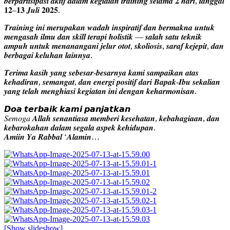
𝒃𝒆𝒓𝒑𝒂𝒓𝒕𝒊𝒔𝒊𝒑𝒂𝒔𝒊 𝒂𝒌𝒕𝒊𝒇 𝒅𝒂𝒍𝒂𝒎 𝒌𝒆𝒈𝒊𝒂𝒕𝒂𝒏 𝒕𝒓𝒂𝒊𝒏𝒊𝒏𝒈 𝒔𝒆𝒍𝒂𝒎𝒂 𝟐 𝒉𝒂𝒓𝒊, 𝒕𝒂𝒏𝒈𝒈𝒂𝒍
𝟏𝟐–𝟏𝟑 𝑱𝒖𝒍𝒊 𝟐𝟎𝟐𝟓.
𝑻𝒓𝒂𝒊𝒏𝒊𝒏𝒈 𝒊𝒏𝒊 𝒎𝒆𝒓𝒖𝒑𝒂𝒌𝒂𝒏 𝒘𝒂𝒅𝒂𝒉 𝒊𝒏𝒔𝒑𝒊𝒓𝒂𝒕𝒊𝒇 𝒅𝒂𝒏 𝒃𝒆𝒓𝒎𝒂𝒌𝒏𝒂 𝒖𝒏𝒕𝒖𝒌
𝒎𝒆𝒏𝒈𝒂𝒔𝒂𝒉 𝒊𝒍𝒎𝒖 𝒅𝒂𝒏 𝒔𝒌𝒊𝒍𝒍 𝒕𝒆𝒓𝒂𝒑𝒊 𝒉𝒐𝒍𝒊𝒔𝒕𝒊𝒌 — 𝒔𝒂𝒍𝒂𝒉 𝒔𝒂𝒕𝒖 𝒕𝒆𝒌𝒏𝒊𝒌
𝒂𝒎𝒑𝒖𝒉 𝒖𝒏𝒕𝒖𝒌 𝒎𝒆𝒏𝒂𝒏𝒂𝒏𝒈𝒂𝒏𝒊 𝒋𝒆𝒍𝒖𝒓 𝒐𝒕𝒐𝒕, 𝒔𝒌𝒐𝒍𝒊𝒐𝒔𝒊𝒔, 𝒔𝒂𝒓𝒂𝒇 𝒌𝒆𝒋𝒆𝒑𝒊𝒕, 𝒅𝒂𝒏
𝒃𝒆𝒓𝒃𝒂𝒈𝒂𝒊 𝒌𝒆𝒍𝒖𝒉𝒂𝒏 𝒍𝒂𝒊𝒏𝒏𝒚𝒂.
𝑻𝒆𝒓𝒊𝒎𝒂 𝒌𝒂𝒔𝒊𝒉 𝒚𝒂𝒏𝒈 𝒔𝒆𝒃𝒆𝒔𝒂𝒓-𝒃𝒆𝒔𝒂𝒓𝒏𝒚𝒂 𝒌𝒂𝒎𝒊 𝒔𝒂𝒎𝒑𝒂𝒊𝒌𝒂𝒏 𝒂𝒕𝒂𝒔
𝒌𝒆𝒉𝒂𝒅𝒊𝒓𝒂𝒏, 𝒔𝒆𝒎𝒂𝒏𝒈𝒂𝒕, 𝒅𝒂𝒏 𝒆𝒏𝒆𝒓𝒈𝒊 𝒑𝒐𝒔𝒊𝒕𝒊𝒇 𝒅𝒂𝒓𝒊 𝑩𝒂𝒑𝒂𝒌-𝑰𝒃𝒖 𝒔𝒆𝒌𝒂𝒍𝒊𝒂𝒏
𝒚𝒂𝒏𝒈 𝒕𝒆𝒍𝒂𝒉 𝒎𝒆𝒏𝒈𝒉𝒊𝒂𝒔𝒊 𝒌𝒆𝒈𝒊𝒂𝒕𝒂𝒏 𝒊𝒏𝒊 𝒅𝒆𝒏𝒈𝒂𝒏 𝒌𝒆𝒉𝒂𝒓𝒎𝒐𝒏𝒊𝒔𝒂𝒏.
𝘿𝙤𝙖 𝙩𝙚𝙧𝙗𝙖𝙞𝙠 𝙠𝙖𝙢𝙞 𝙥𝙖𝙣𝙟𝙖𝙩𝙠𝙖𝙣
𝑆𝑒𝑚𝑜𝑔𝑎 𝑨𝒍𝒍𝒂𝒉 𝒔𝒆𝒏𝒂𝒏𝒕𝒊𝒂𝒔𝒂 𝒎𝒆𝒎𝒃𝒆𝒓𝒊 𝒌𝒆𝒔𝒆𝒉𝒂𝒕𝒂𝒏, 𝒌𝒆𝒃𝒂𝒉𝒂𝒈𝒊𝒂𝒂𝒏, 𝒅𝒂𝒏
𝒌𝒆𝒃𝒂𝒓𝒐𝒌𝒂𝒉𝒂𝒏 𝒅𝒂𝒍𝒂𝒎 𝒔𝒆𝒈𝒂𝒍𝒂 𝒂𝒔𝒑𝒆𝒌 𝒌𝒆𝒉𝒊𝒅𝒖𝒑𝒂𝒏.
𝑨𝒎𝒊𝒊𝒏 𝒀𝒂 𝑹𝒂𝒃𝒃𝒂𝒍 ‘𝑨𝒍𝒂𝒎𝒊𝒏…
[Show slideshow]