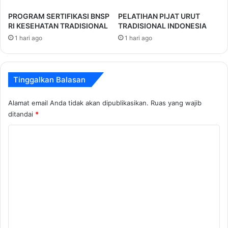
PROGRAM SERTIFIKASI BNSP
PELATIHAN PIJAT URUT
RI KESEHATAN TRADISIONAL
TRADISIONAL INDONESIA
1 hari ago
1 hari ago
Tinggalkan Balasan
Alamat email Anda tidak akan dipublikasikan.
Ruas yang wajib
ditandai
*
K
o
m
e
n
t
a