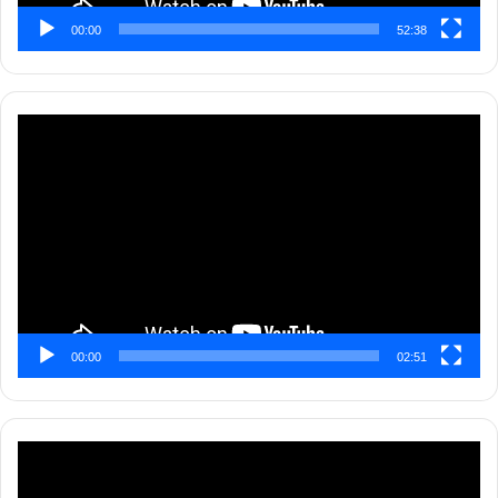
00:00
52:38
Pemutar
Video
00:00
02:51
Pemutar
Video