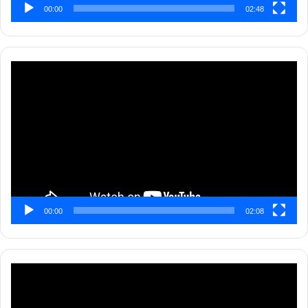
00:00
02:48
Pemutar
Video
00:00
02:08
Pemutar
Video