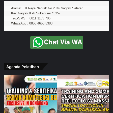
Alamat : Jl.Raya Nagrak No.2 Ds.Nagrak Selatan
Kec.Nagrak Kab.Sukabumi 43357
Telp/SMS  : 0811 1103 706
WhatsApp : 0858 4655 5383
Agenda Pelatihan