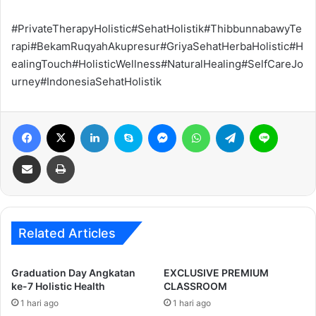
#PrivateTherapyHolistic#SehatHolistik#ThibbunnabawyTe
rapi#BekamRuqyahAkupresur#GriyaSehatHerbaHolistic#H
ealingTouch#HolisticWellness#NaturalHealing#SelfCareJo
urney#IndonesiaSehatHolistik
Facebook
X
LinkedIn
Skype
Messenger
WhatsApp
Telegram
Line
Share via Email
Print
Related Articles
Graduation Day Angkatan
EXCLUSIVE PREMIUM
ke-7 Holistic Health
CLASSROOM
1 hari ago
1 hari ago