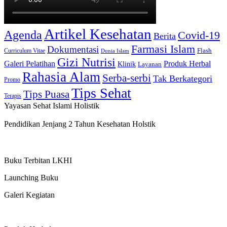
Artikel Kesehatan
Agenda
Covid-19
Berita
Farmasi Islam
Dokumentasi
Curriculum Vitae
Flash
Dunia Islam
Gizi Nutrisi
Produk Herbal
Galeri Pelatihan
Klinik
Layanan
Rahasia Alam
Serba-serbi
Tak Berkategori
Promo
Tips Sehat
Tips Puasa
Terapis
Yayasan Sehat Islami Holistik
Pendidikan Jenjang 2 Tahun Kesehatan Holstik
Buku Terbitan LKHI
Launching Buku
Galeri Kegiatan