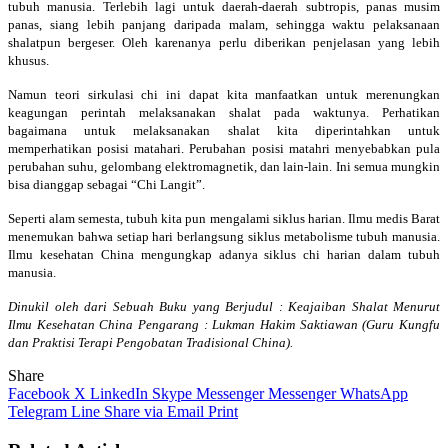
tubuh manusia. Terlebih lagi untuk daerah-daerah subtropis, panas musim
panas, siang lebih panjang daripada malam, sehingga waktu pelaksanaan
shalatpun bergeser. Oleh karenanya perlu diberikan penjelasan yang lebih
khusus.
Namun teori sirkulasi chi ini dapat kita manfaatkan untuk merenungkan
keagungan perintah melaksanakan shalat pada waktunya. Perhatikan
bagaimana untuk melaksanakan shalat kita diperintahkan untuk
memperhatikan posisi matahari. Perubahan posisi matahri menyebabkan pula
perubahan suhu, gelombang elektromagnetik, dan lain-lain. Ini semua mungkin
bisa dianggap sebagai “Chi Langit”.
Seperti alam semesta, tubuh kita pun mengalami siklus harian. Ilmu medis Barat
menemukan bahwa setiap hari berlangsung siklus metabolisme tubuh manusia.
Ilmu kesehatan China mengungkap adanya siklus chi harian dalam tubuh
manusia.
Dinukil oleh dari Sebuah Buku yang Berjudul : Keajaiban Shalat Menurut
Ilmu Kesehatan China Pengarang : Lukman Hakim Saktiawan (Guru Kungfu
dan Praktisi Terapi Pengobatan Tradisional China).
Share
Facebook
X
LinkedIn
Skype
Messenger
Messenger
WhatsApp
Telegram
Line
Share via Email
Print