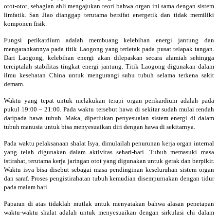
otot-otot, sebagian ahli mengajukan teori bahwa organ ini sama dengan sistem
limfatik. San Jiao dianggap terutama bersifat energetik dan tidak memiliki
komponen fisik.
Fungsi perikardium adalah membuang kelebihan energi jantung dan
mengarahkannya pada titik Laogong yang terletak pada pusat telapak tangan.
Dari Laogong, kelebihan energi akan dilepaskan secara alamiah sehingga
terciptalah stabilitas tingkat energi jantung. Titik Laogong digunakan dalam
ilmu kesehatan China untuk mengurangi suhu tubuh selama terkena sakit
demam.
Waktu yang tepat untuk melakukan terapi organ perikardium adalah pada
pukul 19:00 – 21:00. Pada waktu tersebut hawa di sekitar sudah mulai rendah
daripada hawa tubuh. Maka, diperlukan penyesuaian sistem energi di dalam
tubuh manusia untuk bisa menyesuaikan diri dengan hawa di sekitarnya.
Pada waktu pelaksanaan shalat Isya, dimulailah penurunan kerja organ internal
yang telah digunakan dalam aktivitas sehari-hari. Tubuh memasuki masa
istirahat, terutama kerja jaringan otot yang digunakan untuk gerak dan berpikir.
Waktu isya bisa disebut sebagai masa pendinginan keseluruhan sistem organ
dan saraf. Proses pengistirahatan tubuh kemudian disempurnakan dengan tidur
pada malam hari.
Paparan di atas tidaklah mutlak untuk menyatakan bahwa alasan penetapan
waktu-waktu shalat adalah untuk menyesuaikan dengan sirkulasi chi dalam