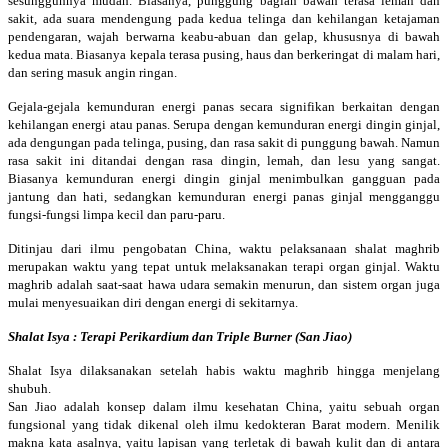
sesungguhnya mudah. Biasanya, punggung bagian bawah terasa lemah dan
sakit, ada suara mendengung pada kedua telinga dan kehilangan ketajaman
pendengaran, wajah berwarna keabu-abuan dan gelap, khususnya di bawah
kedua mata. Biasanya kepala terasa pusing, haus dan berkeringat di malam hari,
dan sering masuk angin ringan.
Gejala-gejala kemunduran energi panas secara signifikan berkaitan dengan
kehilangan energi atau panas. Serupa dengan kemunduran energi dingin ginjal,
ada dengungan pada telinga, pusing, dan rasa sakit di punggung bawah. Namun
rasa sakit ini ditandai dengan rasa dingin, lemah, dan lesu yang sangat.
Biasanya kemunduran energi dingin ginjal menimbulkan gangguan pada
jantung dan hati, sedangkan kemunduran energi panas ginjal mengganggu
fungsi-fungsi limpa kecil dan paru-paru.
Ditinjau dari ilmu pengobatan China, waktu pelaksanaan shalat maghrib
merupakan waktu yang tepat untuk melaksanakan terapi organ ginjal. Waktu
maghrib adalah saat-saat hawa udara semakin menurun, dan sistem organ juga
mulai menyesuaikan diri dengan energi di sekitarnya.
Shalat Isya : Terapi Perikardium dan Triple Burner (San Jiao)
Shalat Isya dilaksanakan setelah habis waktu maghrib hingga menjelang
shubuh.
San Jiao adalah konsep dalam ilmu kesehatan China, yaitu sebuah organ
fungsional yang tidak dikenal oleh ilmu kedokteran Barat modern. Menilik
makna kata asalnya, yaitu lapisan yang terletak di bawah kulit dan di antara