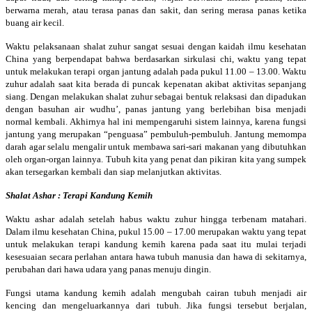
berwarna merah, atau terasa panas dan sakit, dan sering merasa panas ketika
buang air kecil.
Waktu pelaksanaan shalat zuhur sangat sesuai dengan kaidah ilmu kesehatan
China yang berpendapat bahwa berdasarkan sirkulasi chi, waktu yang tepat
untuk melakukan terapi organ jantung adalah pada pukul 11.00 – 13.00. Waktu
zuhur adalah saat kita berada di puncak kepenatan akibat aktivitas sepanjang
siang. Dengan melakukan shalat zuhur sebagai bentuk relaksasi dan dipadukan
dengan basuhan air wudhu’, panas jantung yang berlebihan bisa menjadi
normal kembali. Akhirnya hal ini mempengaruhi sistem lainnya, karena fungsi
jantung yang merupakan “penguasa” pembuluh-pembuluh. Jantung memompa
darah agar selalu mengalir untuk membawa sari-sari makanan yang dibutuhkan
oleh organ-organ lainnya. Tubuh kita yang penat dan pikiran kita yang sumpek
akan tersegarkan kembali dan siap melanjutkan aktivitas.
Shalat Ashar : Terapi Kandung Kemih
Waktu ashar adalah setelah habus waktu zuhur hingga terbenam matahari.
Dalam ilmu kesehatan China, pukul 15.00 – 17.00 merupakan waktu yang tepat
untuk melakukan terapi kandung kemih karena pada saat itu mulai terjadi
kesesuaian secara perlahan antara hawa tubuh manusia dan hawa di sekitarnya,
perubahan dari hawa udara yang panas menuju dingin.
Fungsi utama kandung kemih adalah mengubah cairan tubuh menjadi air
kencing dan mengeluarkannya dari tubuh. Jika fungsi tersebut berjalan,