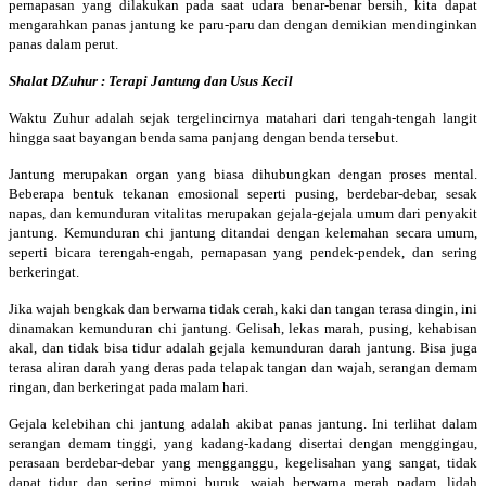
pernapasan yang dilakukan pada saat udara benar-benar bersih, kita dapat
mengarahkan panas jantung ke paru-paru dan dengan demikian mendinginkan
panas dalam perut.
Shalat DZuhur : Terapi Jantung dan Usus Kecil
Waktu Zuhur adalah sejak tergelincirnya matahari dari tengah-tengah langit
hingga saat bayangan benda sama panjang dengan benda tersebut.
Jantung merupakan organ yang biasa dihubungkan dengan proses mental.
Beberapa bentuk tekanan emosional seperti pusing, berdebar-debar, sesak
napas, dan kemunduran vitalitas merupakan gejala-gejala umum dari penyakit
jantung. Kemunduran chi jantung ditandai dengan kelemahan secara umum,
seperti bicara terengah-engah, pernapasan yang pendek-pendek, dan sering
berkeringat.
Jika wajah bengkak dan berwarna tidak cerah, kaki dan tangan terasa dingin, ini
dinamakan kemunduran chi jantung. Gelisah, lekas marah, pusing, kehabisan
akal, dan tidak bisa tidur adalah gejala kemunduran darah jantung. Bisa juga
terasa aliran darah yang deras pada telapak tangan dan wajah, serangan demam
ringan, dan berkeringat pada malam hari.
Gejala kelebihan chi jantung adalah akibat panas jantung. Ini terlihat dalam
serangan demam tinggi, yang kadang-kadang disertai dengan menggingau,
perasaan berdebar-debar yang mengganggu, kegelisahan yang sangat, tidak
dapat tidur, dan sering mimpi buruk, wajah berwarna merah padam, lidah