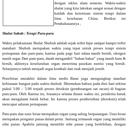
dengan siklus alam semesta. Waktu-waktu
shalat yang kita lakukan sangat sesuai dengan
kaidah dan ketentuan sistem terapi dalam
ilmu kesehatan China. Berikut ini
Pembahasannya ;
Shalat Subuh : Terapi Paru-paru
Waktu pelaksanaan Shalat Shubuh adalah sejak terbit fajar sampai hampir terbit
matahari. Shubuh merupakan waktu yang tepat untuk proses terapi sistem
pernapasan dan paru-paru, karena pada pagi hari udara masih bersih, oksigen
masih segar. Dari paru-paru, darah mengambil “bahan bakar” yang masih baru &
bersih, akhirnya keseluruhan organ menerima pasokan nutrisi yang bersih.
Selanjutnya tubuh menjadi segar kembali dan otak menjadi jernih.
Penelitian mutakhir dalam ilmu medis Barat juga mengungkap manfaat
kebiasaan bangun pada waktu shubuh. Ditemukan bahwa pada dini hari sekitar
pukul 3.00 – 5.00 terjadi proses detoksin (pembuangan zat racun) di bagian
paru-paru. Oleh Karena itu, biasanya selama durasi waktu ini, penderita batuk
akan mengalami batuk hebat. Ini karena proses pembersihan (detoksin) telah
mencapai saluran pernapasan.
Paru-paru dan usus besar merupakan organ yang saling berpasangan. Usus besar
merupakan pengatur panas dalam perut. Jantung termasuk organ yang memiliki
sifat panas. Apabila jantung memiliki sifat panas yang berlebihan, dengan