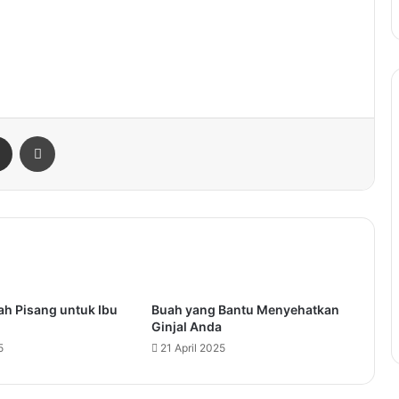
enger
Share via Email
Print
ah Pisang untuk Ibu
Buah yang Bantu Menyehatkan
Ginjal Anda
5
21 April 2025