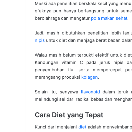
Meski ada penelitian berskala kecil yang menu
efeknya pun hanya berlangsung untuk sement
berolahraga dan mengatur
pola makan sehat
.
Jadi, masih dibutuhkan penelitian lebih la
nipis
untuk diet dan menjaga berat badan dala
Walau masih belum terbukti efektif untuk die
Kandungan vitamin C pada jeruk nipis d
penyembuhan flu, serta mempercepat pe
merangsang produksi
kolagen
.
Selain itu, senyawa
flavonoid
dalam jeruk n
melindungi sel dari radikal bebas dan mengha
Cara Diet yang Tepat
Kunci dari menjalani
diet
adalah menyeimbangk