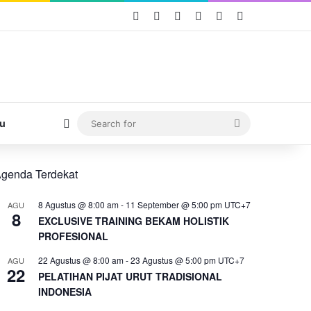
Facebook
X
YouTube
Instagram
TikTok
WhatsApp
Switch skin
Search
u
for
genda Terdekat
8 Agustus @ 8:00 am
-
11 September @ 5:00 pm
UTC+7
AGU
8
EXCLUSIVE TRAINING BEKAM HOLISTIK
PROFESIONAL
22 Agustus @ 8:00 am
-
23 Agustus @ 5:00 pm
UTC+7
AGU
22
PELATIHAN PIJAT URUT TRADISIONAL
INDONESIA