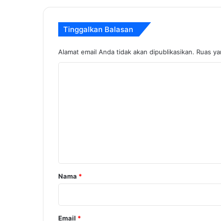
Tinggalkan Balasan
Alamat email Anda tidak akan dipublikasikan.
Ruas ya
K
o
m
e
n
t
a
r
Nama
*
*
Email
*