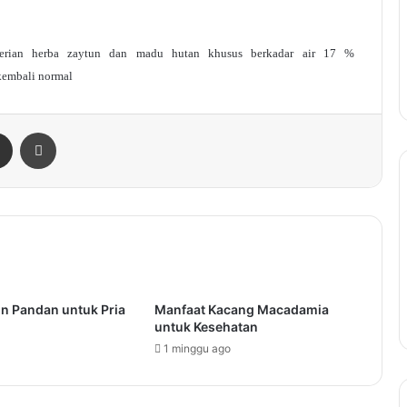
erian herba zaytun dan madu hutan khusus berkadar air 17 %
embali normal
enger
Share via Email
Print
n Pandan untuk Pria
Manfaat Kacang Macadamia
untuk Kesehatan
1 minggu ago