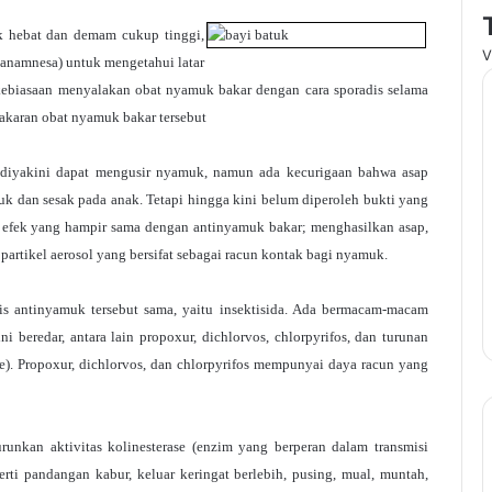
uk hebat dan demam cukup tinggi,
V
 (anamnesa) untuk mengetahui latar
 kebiasaan menyalakan obat nyamuk bakar dengan cara sporadis selama
bakaran obat nyamuk bakar tersebut
 diyakini dapat mengusir nyamuk, namun ada kecurigaan bahwa asap
tuk dan sesak pada anak. Tetapi hingga kini belum diperoleh bukti yang
i efek yang hampir sama dengan antinyamuk bakar; menghasilkan asap,
partikel aerosol yang bersifat sebagai racun kontak bagi nyamuk.
s antinyamuk tersebut sama, yaitu insektisida. Ada bermacam-macam
 beredar, antara lain propoxur, dichlorvos, chlorpyrifos, dan turunan
rine). Propoxur, dichlorvos, dan chlorpyrifos mempunyai daya racun yang
urunkan aktivitas kolinesterase (enzim yang berperan dalam transmisi
rti pandangan kabur, keluar keringat berlebih, pusing, mual, muntah,