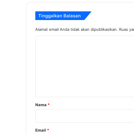
Tinggalkan Balasan
Alamat email Anda tidak akan dipublikasikan.
Ruas ya
K
o
m
e
n
t
a
r
Nama
*
*
Email
*