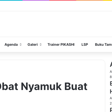
Agenda
Galeri
Trainer PIKASHI
LSP
Buku Tam
8
Obat Nyamuk Buat
2