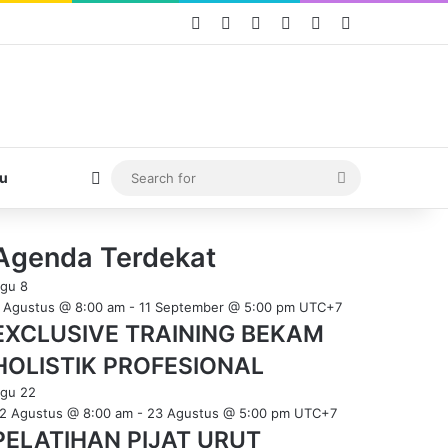
Facebook
X
YouTube
Instagram
TikTok
WhatsApp
Switch skin
Search
u
for
Agenda Terdekat
Agu
8
 Agustus @ 8:00 am
-
11 September @ 5:00 pm
UTC+7
EXCLUSIVE TRAINING BEKAM
HOLISTIK PROFESIONAL
Agu
22
2 Agustus @ 8:00 am
-
23 Agustus @ 5:00 pm
UTC+7
PELATIHAN PIJAT URUT