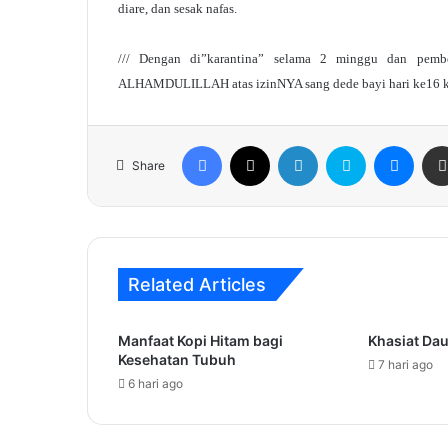
diare, dan sesak nafas.
/// Dengan di”karantina” selama 2 minggu dan pemb
ALHAMDULILLAH atas izinNYA sang dede bayi hari ke16 k
Facebook
X
LinkedIn
Skype
Mess
Share
Related Articles
Manfaat Kopi Hitam bagi
Khasiat Dau
Kesehatan Tubuh
7 hari ago
6 hari ago