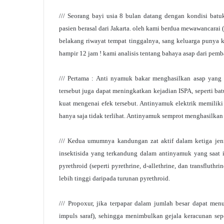
/// Seorang bayi usia 8 bulan datang dengan kondisi bat
pasien berasal dari Jakarta. oleh kami berdua mewawancarai
belakang riwayat tempat tinggalnya, sang keluarga punya
hampir 12 jam ! kami analisis tentang bahaya asap dari pem
/// Pertama : Anti nyamuk bakar menghasilkan asap yang
tersebut juga dapat meningkatkan kejadian ISPA, seperti ba
kuat mengenai efek tersebut. Antinyamuk elektrik memilik
hanya saja tidak terlihat. Antinyamuk semprot menghasilkan 
/// Kedua umumnya kandungan zat aktif dalam ketiga jeni
insektisida yang terkandung dalam antinyamuk yang saat ini
pyrethroid (seperti pyrethrine, d-allethrine, dan transfluth
lebih tinggi daripada turunan pyrethroid.
/// Propoxur, jika terpapar dalam jumlah besar dapat men
impuls saraf), sehingga menimbulkan gejala keracunan sepe