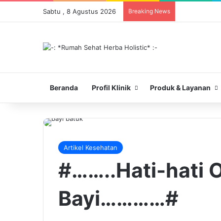
Sabtu , 8 Agustus 2026
Breaking News
Beranda
Profil Klinik
Produk & Layanan
Artikel Kesehatan
#……..Hati-hati 
Bayi…………#