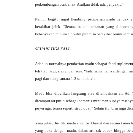
perkembangan otak anak. Asalkan tidak ada penyakit.”
Namun begitu, ingat Hembing, pemberian madu hendaknya 
berakibat jelek. “Semua bahan makanan yang dikonsuma
kebanyakan minum air putih pun bisa berakibat buruk semisa
SEHARI TIGA KALI
Adapun normalnya pemberian madu sebagai food suplement u
teh tiap pagi, siang, dan sore. “Jadi, sama halnya dengan m
pagi dan siang, antara 1-2 sendok teh.
Madu bisa diberikan langsung atau ditambahkan air. Adi
dicampur air putih sebagai pemanis minuman supaya rasanya
puyer agar terasa seperti sirup obat.” Selain itu, bisa jug
Yang jelas, Bu-Pak, madu amat berkhasiat dan secara kimia
yang peka dengan madu, dalam arti tak cocok hingga berd