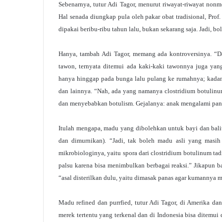
Sebenarnya, tutur Adi Tagor, menurut riwayat-riwayat nonme
Hal senada diungkap pula oleh pakar obat tradisional, Pr
dipakai beribu-ribu tahun lalu, bukan sekarang saja. Jadi, bo
Hanya, tambah Adi Tagor, memang ada kontroversinya. “Dar
tawon, ternyata ditemui ada kaki-kaki tawonnya juga ya
hanya hinggap pada bunga lalu pulang ke rumahnya; kadan
dan lainnya. “Nah, ada yang namanya clostridium botulinu
dan menyebabkan botulism. Gejalanya: anak mengalami pana
Itulah mengapa, madu yang dibolehkan untuk bayi dan balit
dan dimurnikan). “Jadi, tak boleh madu asli yang masih 
mikrobiologinya, yaitu spora dari clostridium botulinum tadi
palsu karena bisa menimbulkan berbagai reaksi.” Jikapun ba
“asal disterilkan dulu, yaitu dimasak panas agar kumannya m
Madu refined dan purrfied, tutur Adi Tagor, di Amerika da
merek tertentu yang terkenal dan di Indonesia bisa ditemui 