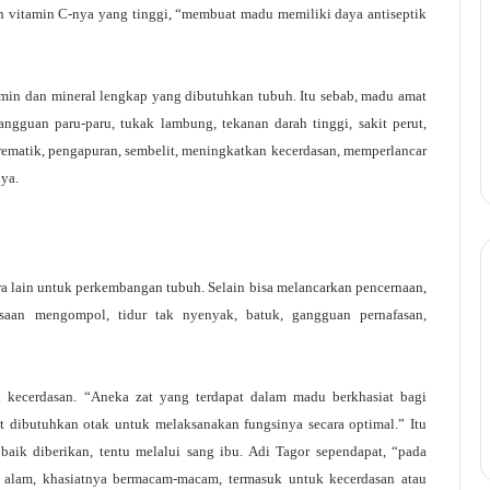
 vitamin C-nya yang tinggi, “membuat madu memiliki daya antiseptik
n dan mineral lengkap yang dibutuhkan tubuh. Itu sebab, madu amat
angguan paru-paru, tukak lambung, tekanan darah tinggi, sakit perut,
, rematik, pengapuran, sembelit, meningkatkan kecerdasan, memperlancar
nya.
ra lain untuk perkembangan tubuh. Selain bisa melancarkan pencernaan,
asaan mengompol, tidur tak nyenyak, batuk, gangguan pernafasan,
 kecerdasan. “Aneka zat yang terdapat dalam madu berkhasiat bagi
t dibutuhkan otak untuk melaksanakan fungsinya secara optimal.” Itu
aik diberikan, tentu melalui sang ibu. Adi Tagor sependapat, “pada
i alam, khasiatnya bermacam-macam, termasuk untuk kecerdasan atau