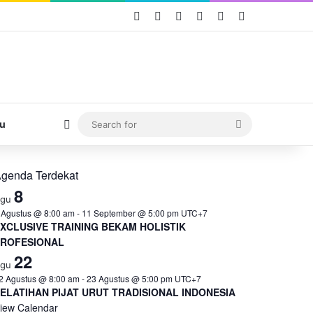
Facebook
X
YouTube
Instagram
TikTok
WhatsApp
Switch skin
Search
u
for
genda Terdekat
8
Agu
 Agustus @ 8:00 am
-
11 September @ 5:00 pm
UTC+7
XCLUSIVE TRAINING BEKAM HOLISTIK
PROFESIONAL
22
Agu
2 Agustus @ 8:00 am
-
23 Agustus @ 5:00 pm
UTC+7
ELATIHAN PIJAT URUT TRADISIONAL INDONESIA
iew Calendar