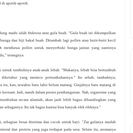
 di apotik-apotik.
ndung madu ialah fruktosa atau gula buah. “Gula buah ini dikumpulkan
 bunga dan biji bakal buah. Ditambah lagi pollen atau butir-butir kecil
ebah membawa pollen untuk menyerbuki bunga jantan yang nantinya
du,” terangnya.
n untuk tumbuhnya anak-anak lebah. “Makanya, lebah bisa bertumbuh
m diketahui yang memicu pertumbuhannya.” Itu sebab, tambahnya,
 itu, kan, sewaktu baru lahir belum matang. Ginjalnya baru matang di
hun keenam. Jadi, masih dalam proses pembangunan. Nah, organisme yang
ertumbuhan secara alamiah, akan jauh lebih bagus dibandingkan yang
an sebagainya. Itu tak bagus karena bisa banyak efek efeknya.”
 sebagian besar diterima dan cocok untuk bayi. “Zat gulanya mudah
neral dan protein yang juga terdapat pada susu. Selain itu, aromanya