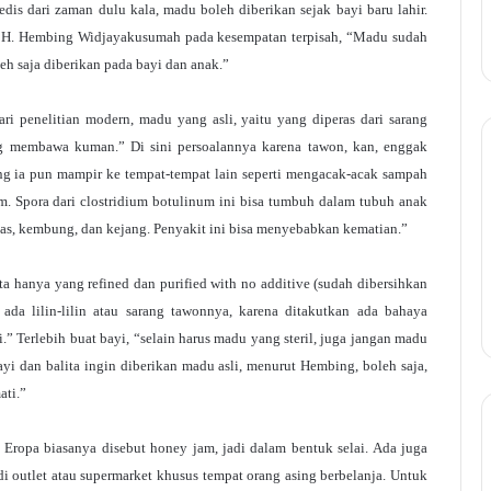
dis dari zaman dulu kala, madu boleh diberikan sejak bayi baru lahir.
of. H. Hembing Widjayakusumah pada kesempatan terpisah, “Madu sudah
leh saja diberikan pada bayi dan anak.”
i penelitian modern, madu yang asli, yaitu yang diperas dari sarang
ng membawa kuman.” Di sini persoalannya karena tawon, kan, enggak
g ia pun mampir ke tempat-tempat lain seperti mengacak-acak sampah
m. Spora dari clostridium botulinum ini bisa tumbuh dalam tubuh anak
s, kembung, dan kejang. Penyakit ini bisa menyebabkan kematian.”
a hanya yang refined dan purified with no additive (sudah dibersihkan
ada lilin-lilin atau sarang tawonnya, karena ditakutkan ada bahaya
.” Terlebih buat bayi, “selain harus madu yang steril, juga jangan madu
yi dan balita ingin diberikan madu asli, menurut Hembing, boleh saja,
ati.”
n Eropa biasanya disebut honey jam, jadi dalam bentuk selai. Ada juga
di outlet atau supermarket khusus tempat orang asing berbelanja. Untuk