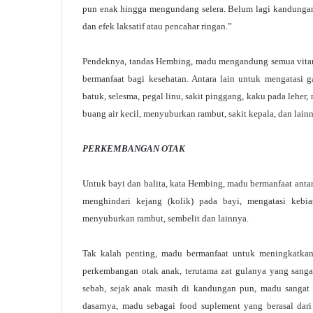
pun enak hingga mengundang selera. Belum lagi kandungan
dan efek laksatif atau pencahar ringan.”
Pendeknya, tandas Hembing, madu mengandung semua vitami
bermanfaat bagi kesehatan. Antara lain untuk mengatasi g
batuk, selesma, pegal linu, sakit pinggang, kaku pada leher
buang air kecil, menyuburkan rambut, sakit kepala, dan lain
PERKEMBANGAN OTAK
Untuk bayi dan balita, kata Hembing, madu bermanfaat anta
menghindari kejang (kolik) pada bayi, mengatasi kebi
menyuburkan rambut, sembelit dan lainnya.
Tak kalah penting, madu bermanfaat untuk meningkatkan
perkembangan otak anak, terutama zat gulanya yang sanga
sebab, sejak anak masih di kandungan pun, madu sangat b
dasarnya, madu sebagai food suplement yang berasal dar