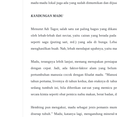
madu-madu lokal juga ada yang sudah dimurnikan dan dijual
KANDUNGAN MADU
Menurut Adi Tagor, salah satu zat paling bagus yang dika
oleh lebah-lebah dari nectar, yaitu cairan yang berada pada
seperti sagu (puting sari, red.) yang ada di bunga. L
menghasilkan buah. Nah, lebah mendapat upahnya, yaitu ma
Madu, terangnya lebih lanjut, memang merupakan persiapa
dengan cepat. Jadi, ada faktor-faktor alam yang belu
pertumbuhan manusia cocok dengan filsafat madu. “Manusia
tahun pertama, livernya di tahun kedua, dan otaknya di ta
sedang tumbuh ini, bila diberikan zat-zat yang memicu p
secara kimia seperti obat pemicu nafsu makan, berat badan, d
Hembing pun mengakui, madu sebagai jenis pemanis murni,
diserap tubuh.” Madu, katanya lagi, mengandung mineral-mi