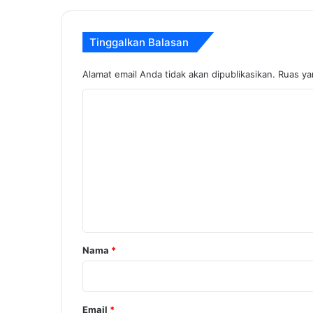
Tinggalkan Balasan
Alamat email Anda tidak akan dipublikasikan.
Ruas ya
K
o
m
e
n
t
a
r
Nama
*
*
Email
*