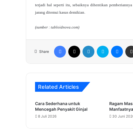
terjadi hal seperti itu, sebaiknya dihentikan pemberiannya
jarang ditemui kasus demikian.
(sumber : tabloidnova.com)
Facebook
X
LinkedIn
Skype
Mess
Share
Related Articles
Cara Sederhana untuk
Ragam Mask
Mencegah Penyakit Ginjal
Manfaatny
8 Juli 2026
30 Juni 202