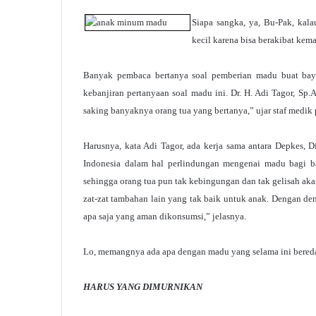
Siapa sangka, ya, Bu-Pak, kal
kecil karena bisa berakibat kema
Banyak pembaca bertanya soal pemberian madu buat bayi 
kebanjiran pertanyaan soal madu ini. Dr. H. Adi Tagor, S
saking banyaknya orang tua yang bertanya,” ujar staf medik 
Harusnya, kata Adi Tagor, ada kerja sama antara Depkes
Indonesia dalam hal perlindungan mengenai madu bagi b
sehingga orang tua pun tak kebingungan dan tak gelisah ak
zat-zat tambahan lain yang tak baik untuk anak. Dengan de
apa saja yang aman dikonsumsi,” jelasnya.
Lo, memangnya ada apa dengan madu yang selama ini bereda
HARUS YANG DIMURNIKAN