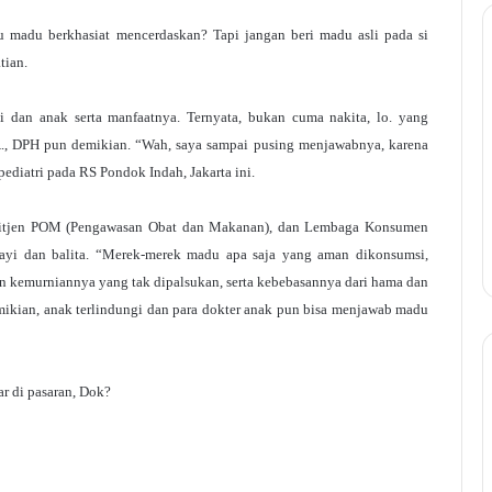
au madu berkhasiat mencerdaskan? Tapi jangan beri madu asli pada si
tian.
dan anak serta manfaatnya. Ternyata, bukan cuma nakita, lo. yang
p.A., DPH pun demikian. “Wah, saya sampai pusing menjawabnya, karena
pediatri pada RS Pondok Indah, Jakarta ini.
, Ditjen POM (Pengawasan Obat dan Makanan), dan Lembaga Konsumen
ayi dan balita. “Merek-merek madu apa saja yang aman dikonsumsi,
an kemurniannya yang tak dipalsukan, serta kebebasannya dari hama dan
mikian, anak terlindungi dan para dokter anak pun bisa menjawab madu
r di pasaran, Dok?