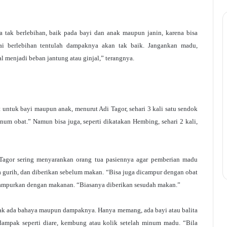
tak berlebihan, baik pada bayi dan anak maupun janin, karena bisa
i berlebihan tentulah dampaknya akan tak baik. Jangankan madu,
l menjadi beban jantung atau ginjal,” terangnya.
ntuk bayi maupun anak, menurut Adi Tagor, sehari 3 kali satu sendok
inum obat.” Namun bisa juga, seperti dikatakan Hembing, sehari 2 kali,
 Tagor sering menyarankan orang tua pasiennya agar pemberian madu
 gurih, dan diberikan sebelum makan. “Bisa juga dicampur dengan obat
a dicampurkan dengan makanan. “Biasanya diberikan sesudah makan.”
 tak ada bahaya maupun dampaknya. Hanya memang, ada bayi atau balita
ampak seperti diare, kembung atau kolik setelah minum madu. “Bila