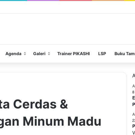
Agenda
Galeri
Trainer PIKASHI
LSP
Buku Tam
A
8
E
ta Cerdas &
ngan Minum Madu
2
P
V