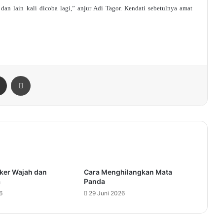
 dan lain kali dicoba lagi,” anjur Adi Tagor. Kendati sebetulnya amat
enger
Share via Email
Print
er Wajah dan
Cara Menghilangkan Mata
a
Panda
6
29 Juni 2026