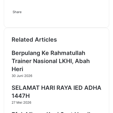
Share
Facebook
X
LinkedIn
Skype
Messenger
Messenger
WhatsApp
Telegram
Line
Share
Print
via
Email
Related Articles
Berpulang Ke Rahmatullah
Trainer Nasional LKHI, Abah
Heri
30 Juni 2026
SELAMAT HARI RAYA IED ADHA
1447H
27 Mei 2026