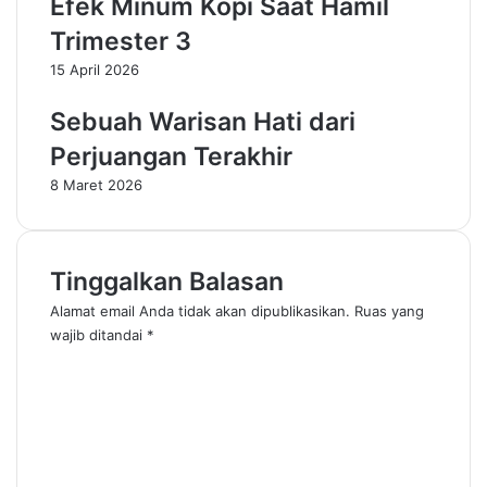
Efek Minum Kopi Saat Hamil
Trimester 3
15 April 2026
Sebuah Warisan Hati dari
Perjuangan Terakhir
8 Maret 2026
Tinggalkan Balasan
Alamat email Anda tidak akan dipublikasikan.
Ruas yang
wajib ditandai
*
K
o
m
e
n
t