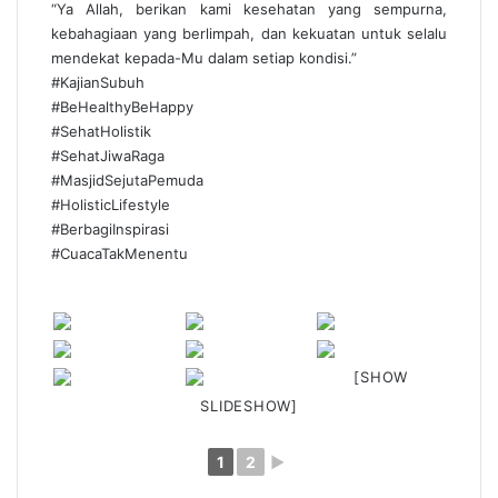
“Ya Allah, berikan kami kesehatan yang sempurna,
kebahagiaan yang berlimpah, dan kekuatan untuk selalu
mendekat kepada-Mu dalam setiap kondisi.”
#KajianSubuh
#BeHealthyBeHappy
#SehatHolistik
#SehatJiwaRaga
#MasjidSejutaPemuda
#HolisticLifestyle
#BerbagiInspirasi
#CuacaTakMenentu
[SHOW
SLIDESHOW]
1
2
►