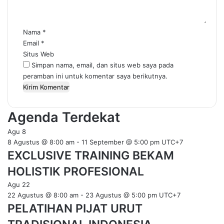
a
r
*
Nama
*
Email
*
Situs Web
Simpan nama, email, dan situs web saya pada
peramban ini untuk komentar saya berikutnya.
Agenda Terdekat
Agu
8
8 Agustus @ 8:00 am
-
11 September @ 5:00 pm
UTC+7
EXCLUSIVE TRAINING BEKAM
HOLISTIK PROFESIONAL
Agu
22
22 Agustus @ 8:00 am
-
23 Agustus @ 5:00 pm
UTC+7
PELATIHAN PIJAT URUT