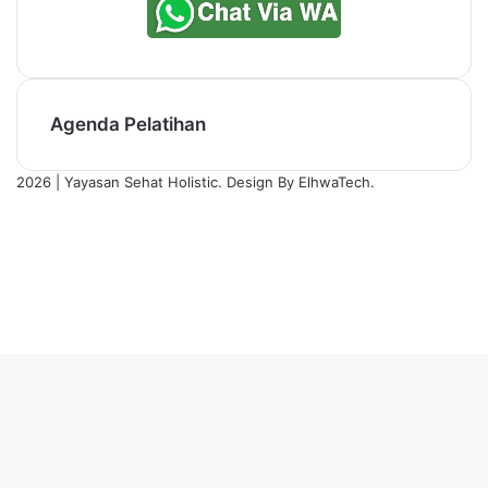
Agenda Pelatihan
2026 | Yayasan Sehat Holistic. Design By ElhwaTech.
Facebook
X
YouTube
Instagram
TikTok
WhatsApp
Back
to
top
button