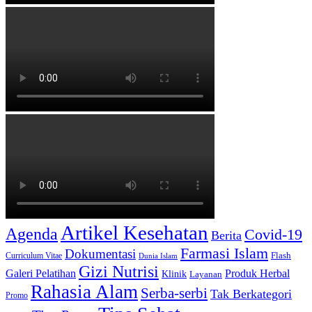
Artikel Kesehatan
Agenda
Covid-19
Berita
Farmasi Islam
Dokumentasi
Curriculum Vitae
Flash
Dunia Islam
Gizi Nutrisi
Produk Herbal
Galeri Pelatihan
Klinik
Layanan
Rahasia Alam
Serba-serbi
Tak Berkategori
Promo