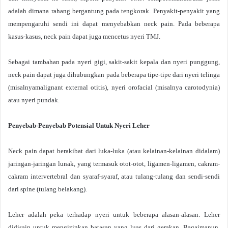
adalah dimana rahang bergantung pada tengkorak. Penyakit-penyakit yang
mempengaruhi sendi ini dapat menyebabkan neck pain. Pada beberapa
kasus-kasus, neck pain dapat juga mencetus nyeri TMJ.
Sebagai tambahan pada nyeri gigi, sakit-sakit kepala dan nyeri punggung,
neck pain dapat juga dihubungkan pada beberapa tipe-tipe dari nyeri telinga
(misalnyamalignant external otitis), nyeri orofacial (misalnya carotodynia)
atau nyeri pundak.
Penyebab-Penyebab Potensial Untuk Nyeri Leher
Neck pain dapat berakibat dari luka-luka (atau kelainan-kelainan didalam)
jaringan-jaringan lunak, yang termasuk otot-otot, ligamen-ligamen, cakram-
cakram intervertebral dan syaraf-syaraf, atau tulang-tulang dan sendi-sendi
dari spine (tulang belakang).
Leher adalah peka terhadap nyeri untuk beberapa alasan-alasan. Leher
didisain untuk mengizinkan batasan yang luas dari gerakan. Bagaimanun,