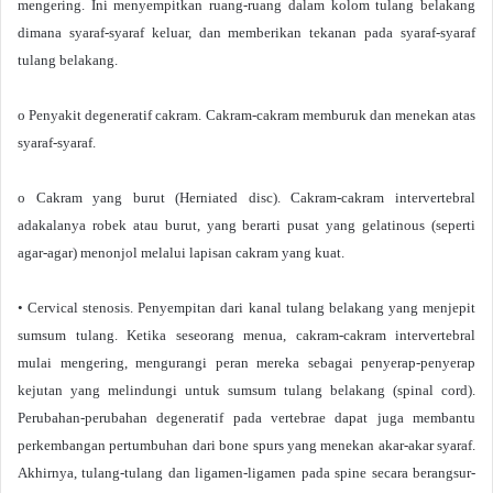
mengering. Ini menyempitkan ruang-ruang dalam kolom tulang belakang
dimana syaraf-syaraf keluar, dan memberikan tekanan pada syaraf-syaraf
tulang belakang.
o Penyakit degeneratif cakram. Cakram-cakram memburuk dan menekan atas
syaraf-syaraf.
o Cakram yang burut (Herniated disc). Cakram-cakram intervertebral
adakalanya robek atau burut, yang berarti pusat yang gelatinous (seperti
agar-agar) menonjol melalui lapisan cakram yang kuat.
• Cervical stenosis. Penyempitan dari kanal tulang belakang yang menjepit
sumsum tulang. Ketika seseorang menua, cakram-cakram intervertebral
mulai mengering, mengurangi peran mereka sebagai penyerap-penyerap
kejutan yang melindungi untuk sumsum tulang belakang (spinal cord).
Perubahan-perubahan degeneratif pada vertebrae dapat juga membantu
perkembangan pertumbuhan dari bone spurs yang menekan akar-akar syaraf.
Akhirnya, tulang-tulang dan ligamen-ligamen pada spine secara berangsur-