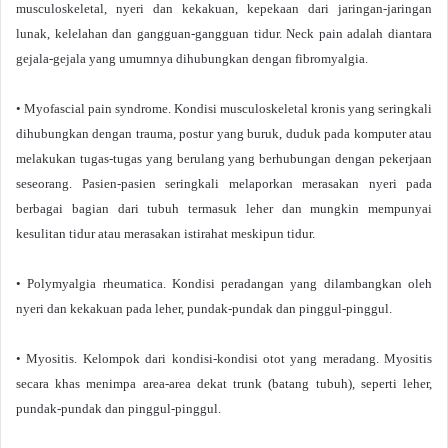
musculoskeletal, nyeri dan kekakuan, kepekaan dari jaringan-jaringan
lunak, kelelahan dan gangguan-gangguan tidur. Neck pain adalah diantara
gejala-gejala yang umumnya dihubungkan dengan fibromyalgia.
• Myofascial pain syndrome. Kondisi musculoskeletal kronis yang seringkali
dihubungkan dengan trauma, postur yang buruk, duduk pada komputer atau
melakukan tugas-tugas yang berulang yang berhubungan dengan pekerjaan
seseorang. Pasien-pasien seringkali melaporkan merasakan nyeri pada
berbagai bagian dari tubuh termasuk leher dan mungkin mempunyai
kesulitan tidur atau merasakan istirahat meskipun tidur.
• Polymyalgia rheumatica. Kondisi peradangan yang dilambangkan oleh
nyeri dan kekakuan pada leher, pundak-pundak dan pinggul-pinggul.
• Myositis. Kelompok dari kondisi-kondisi otot yang meradang. Myositis
secara khas menimpa area-area dekat trunk (batang tubuh), seperti leher,
pundak-pundak dan pinggul-pinggul.