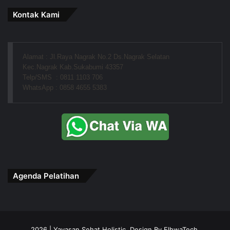
Kontak Kami
Alamat : Jl.Raya Nagrak No.2 Ds.Nagrak Selatan
Kec.Nagrak Kab.Sukabumi 43357
Telp/SMS  : 0811 1103 706
WhatsApp : 0858 4655 5383
Agenda Pelatihan
2026 | Yayasan Sehat Holistic. Design By ElhwaTech.