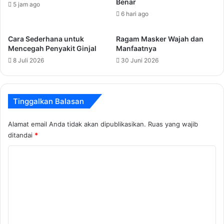
Benar
5 jam ago
6 hari ago
Cara Sederhana untuk
Ragam Masker Wajah dan
Mencegah Penyakit Ginjal
Manfaatnya
8 Juli 2026
30 Juni 2026
Tinggalkan Balasan
Alamat email Anda tidak akan dipublikasikan.
Ruas yang wajib
ditandai
*
K
o
m
e
n