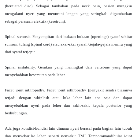
(herniated disc). Sebagai tambahan pada neck pain, pasien mungkin
mengalami nyeri yang menuruni lengan yang seringkali digambarkan
sebagai perasaan elektrik (kesetrum).
Spinal stenosis. Penyempitan dari bukaan-bukaan (openings) syaraf sekitar
sumsum tulang (spinal cord) atau akar-akar syaraf. Gejala-gejala meniru yang
dari syaraf terjepit.
Spinal instability. Gerakan yang meningkat dari vertebrae yang dapat
menyebabkan kesemutan pada leher.
Facet joint arthropathy. Facet joint arthropathy (penyakit sendi) biasanya
terjadi dengan whiplash atau luka leher lain apa saja dan dapat
menyebabkan nyeri pada leher dan sakit-sakit kepala posterior yang
berhubungan.
Ada juga kondisi-kondisi lain dimana nyeri berasal pada bagian lain tubuh
dan menyebar ke leher, seperti penyakit TMJ. Temporomandibular joint