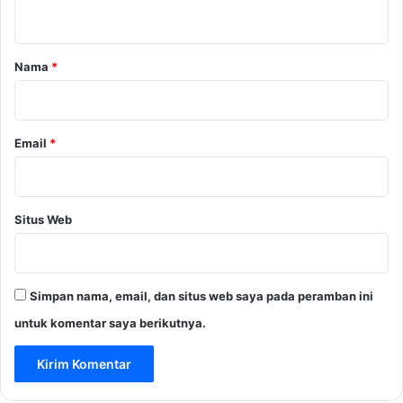
t
a
r
Nama
*
*
Email
*
Situs Web
Simpan nama, email, dan situs web saya pada peramban ini
untuk komentar saya berikutnya.