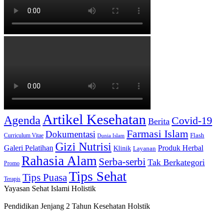
Artikel Kesehatan
Agenda
Covid-19
Berita
Farmasi Islam
Dokumentasi
Curriculum Vitae
Flash
Dunia Islam
Gizi Nutrisi
Produk Herbal
Galeri Pelatihan
Klinik
Layanan
Rahasia Alam
Serba-serbi
Tak Berkategori
Promo
Tips Sehat
Tips Puasa
Terapis
Yayasan Sehat Islami Holistik
Pendidikan Jenjang 2 Tahun Kesehatan Holstik