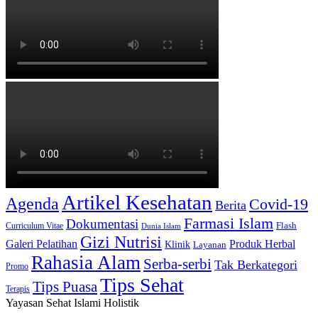
Artikel Kesehatan
Agenda
Covid-19
Berita
Farmasi Islam
Dokumentasi
Curriculum Vitae
Flash
Dunia Islam
Gizi Nutrisi
Produk Herbal
Galeri Pelatihan
Klinik
Layanan
Rahasia Alam
Serba-serbi
Tak Berkategori
Promo
Tips Sehat
Tips Puasa
Terapis
Yayasan Sehat Islami Holistik