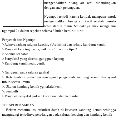
mengendalikan buang air kecil dibandingkan
dengan anak perempuan.
Ngompol terjadi karena ketidak mampuan untuk
mengendalikan buang air kecil setelah berusia
lebih dari 5 tahun. Setidaknya anak mengalami
ngompol 2x dalam sepekan selama 3 bulan berturut-turut.
Penyebab dari Ngompol :
> Adanya radang saluran kencing (Urethritis) dan radang kandung kemih
> Penyakit kencing manis, baik tipe 1 maupun tipe 2
> Anemia sel sabit
> Penyakit2 yang disertai gangguan kejang
> Kandung kemih neurogenik
> Gangguan pada saluran genital
>. Keterlambtan perkembangan syaraf pengendali kandung kemih dan syaraf
tubuh secara umum
>. Ukuran kandung kemih yg terlalu kecil
>. Sembelit
> Penyakit-penyakit psikis : kecemasan dan ketakutan
TERAPI BEKAMNYA :
1. Bekam menstimulasi sirkulasi darah di kawasan kandung kemih sehingga
mengurangi terjadinya peradangan pada saluran kencing dan kandung kemih