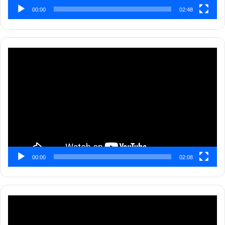
00:00
02:48
Pemutar
Video
00:00
02:08
Pemutar
Video