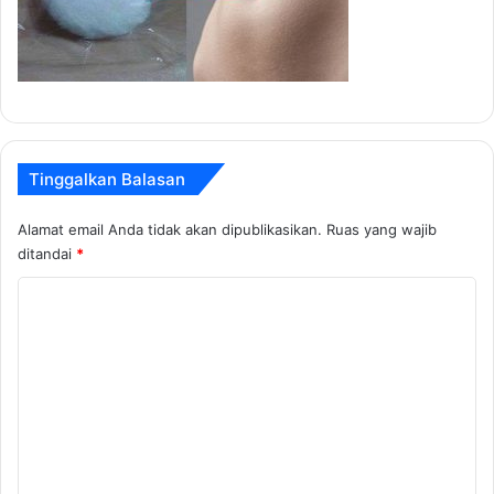
Tinggalkan Balasan
Alamat email Anda tidak akan dipublikasikan.
Ruas yang wajib
ditandai
*
K
o
m
e
n
t
a