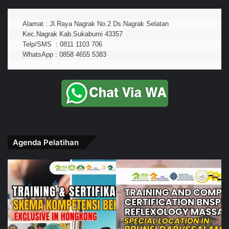
Alamat : Jl.Raya Nagrak No.2 Ds.Nagrak Selatan
Kec.Nagrak Kab.Sukabumi 43357
Telp/SMS  : 0811 1103 706
WhatsApp : 0858 4655 5383
Agenda Pelatihan