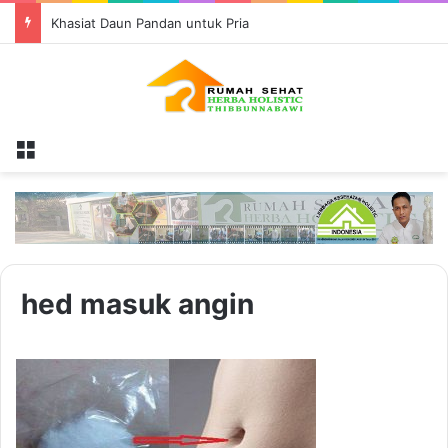
Manfaat Kacang Macadamia untuk Kesehatan
Menu
hed masuk angin