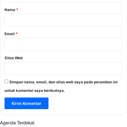
r
Nama
*
*
Email
*
Situs Web
Simpan nama, email, dan situs web saya pada peramban ini
untuk komentar saya berikutnya.
Agenda Terdekat