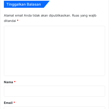
Tinggalkan Balasan
Alamat email Anda tidak akan dipublikasikan.
Ruas yang wajib
ditandai
*
K
o
m
e
n
t
a
r
Nama
*
*
Email
*