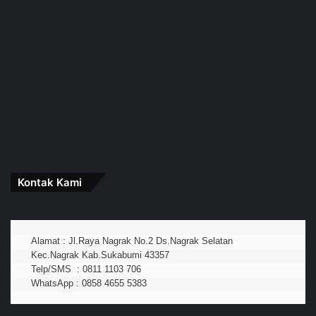
Kontak Kami
Alamat : Jl.Raya Nagrak No.2 Ds.Nagrak Selatan
Kec.Nagrak Kab.Sukabumi 43357
Telp/SMS  : 0811 1103 706
WhatsApp : 0858 4655 5383