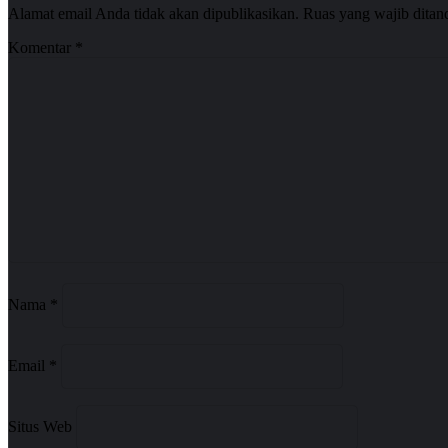
Alamat email Anda tidak akan dipublikasikan.
Ruas yang wajib ditan
Komentar
*
Nama
*
Email
*
Situs Web