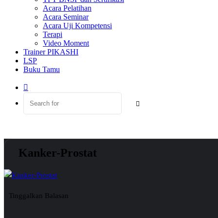
Acara Pelatihan
Acara Seminar
Acara Uji Kompetensi
Terapi
Video Moment
Trainer PIKASHI
LSP
Buku Tamu
Switch
skin
Search
for
Kanker-Prostat
Tinggalkan Balasan