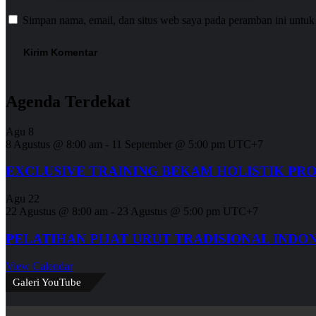
Simpan nama, email, dan situs web saya pada peramban ini untuk
Agenda Terdekat
Agu
8
8 Agustus @ 8:00 am
-
11 September @ 5:00 pm
UTC+7
EXCLUSIVE TRAINING BEKAM HOLISTIK PR
Agu
22
22 Agustus @ 8:00 am
-
23 Agustus @ 5:00 pm
UTC+7
PELATIHAN PIJAT URUT TRADISIONAL INDO
View Calendar
Galeri YouTube