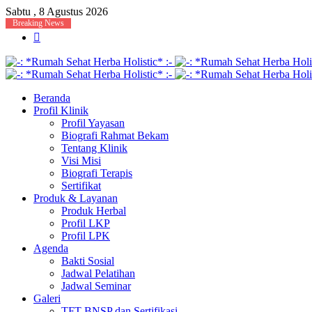
Sabtu , 8 Agustus 2026
Breaking News
Menu
Beranda
Profil Klinik
Profil Yayasan
Biografi Rahmat Bekam
Tentang Klinik
Visi Misi
Biografi Terapis
Sertifikat
Produk & Layanan
Produk Herbal
Profil LKP
Profil LPK
Agenda
Bakti Sosial
Jadwal Pelatihan
Jadwal Seminar
Galeri
TFT BNSP dan Sertifikasi