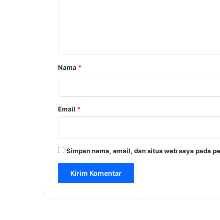
e
n
t
a
r
Nama
*
*
Email
*
Simpan nama, email, dan situs web saya pada pe