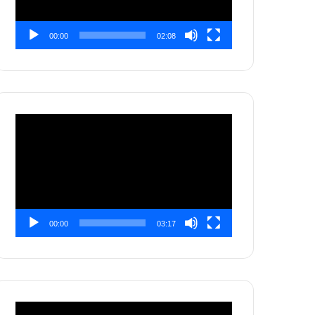
00:00
02:08
Pemutar
Video
00:00
03:17
Pemutar