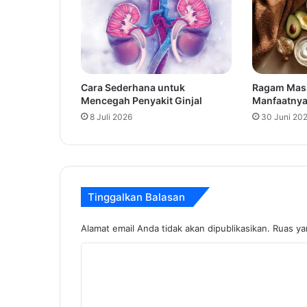
Cara Sederhana untuk
Ragam Mask
Mencegah Penyakit Ginjal
Manfaatny
8 Juli 2026
30 Juni 20
Tinggalkan Balasan
Alamat email Anda tidak akan dipublikasikan.
Ruas ya
K
o
m