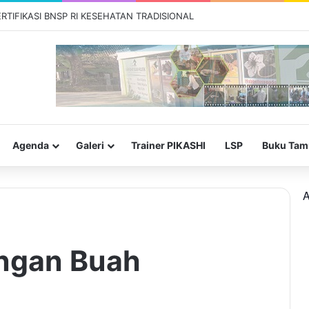
IJAT URUT TRADISIONAL INDONESIA
Agenda
Galeri
Trainer PIKASHI
LSP
Buku Tam
A
engan Buah