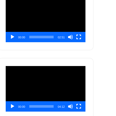
Video
00:00
02:51
Pemutar
Video
00:00
04:12