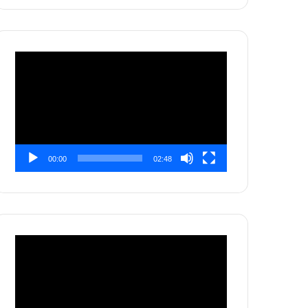
Pemutar
Video
00:00
02:48
Pemutar
Video