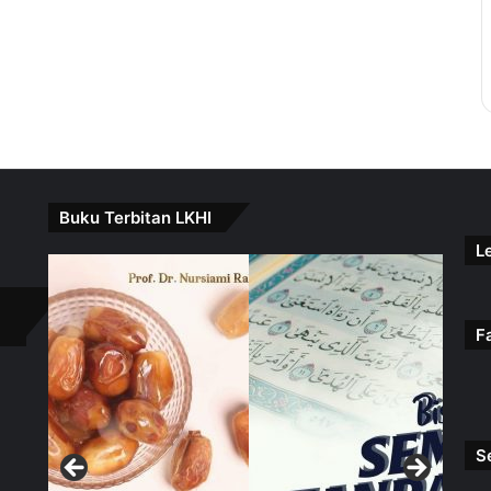
Buku Terbitan LKHI
L
F
S