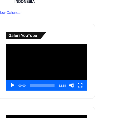
INDONESIA
iew Calendar
Galeri YouTube
Pemutar
Video
00:00
52:38
Pemutar