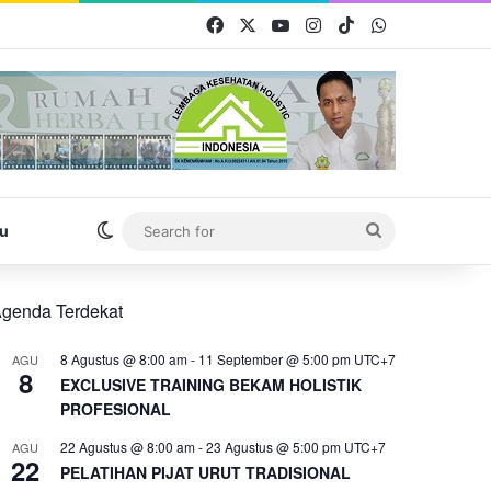
Facebook
X
YouTube
Instagram
TikTok
WhatsApp
Switch skin
Search
u
for
genda Terdekat
8 Agustus @ 8:00 am
-
11 September @ 5:00 pm
UTC+7
AGU
8
EXCLUSIVE TRAINING BEKAM HOLISTIK
PROFESIONAL
22 Agustus @ 8:00 am
-
23 Agustus @ 5:00 pm
UTC+7
AGU
22
PELATIHAN PIJAT URUT TRADISIONAL