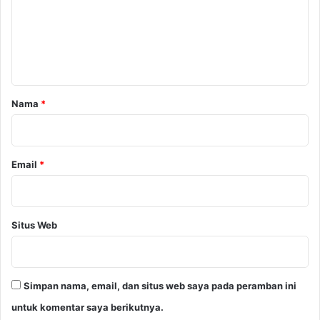
e
n
t
a
r
Nama
*
*
Email
*
Situs Web
Simpan nama, email, dan situs web saya pada peramban ini
untuk komentar saya berikutnya.