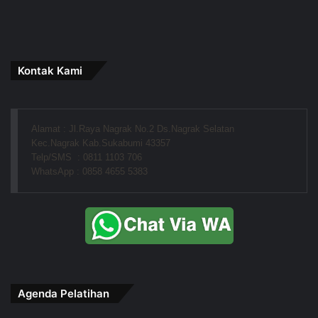
Kontak Kami
Alamat : Jl.Raya Nagrak No.2 Ds.Nagrak Selatan
Kec.Nagrak Kab.Sukabumi 43357
Telp/SMS  : 0811 1103 706
WhatsApp : 0858 4655 5383
Agenda Pelatihan