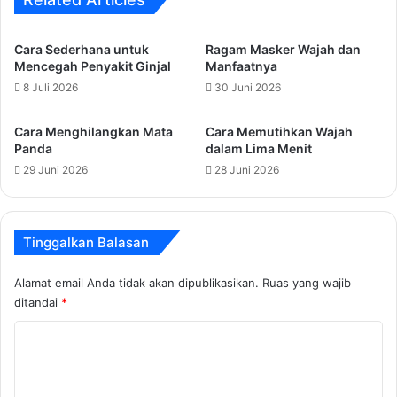
Cara Sederhana untuk
Ragam Masker Wajah dan
Mencegah Penyakit Ginjal
Manfaatnya
8 Juli 2026
30 Juni 2026
Cara Menghilangkan Mata
Cara Memutihkan Wajah
Panda
dalam Lima Menit
29 Juni 2026
28 Juni 2026
Tinggalkan Balasan
Alamat email Anda tidak akan dipublikasikan.
Ruas yang wajib
ditandai
*
K
o
m