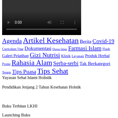
Artikel Kesehatan
Agenda
Covid-19
Berita
Farmasi Islam
Dokumentasi
Curriculum Vitae
Flash
Dunia Islam
Gizi Nutrisi
Produk Herbal
Galeri Pelatihan
Klinik
Layanan
Rahasia Alam
Serba-serbi
Tak Berkategori
Promo
Tips Sehat
Tips Puasa
Terapis
Yayasan Sehat Islami Holistik
Pendidikan Jenjang 2 Tahun Kesehatan Holstik
Buku Terbitan LKHI
Launching Buku