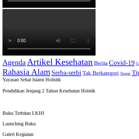
Artikel Kesehatan
Agenda
Covid-19
Berita
C
Rahasia Alam
Serba-serbi
Ti
Tak Berkategori
Terapis
Yayasan Sehat Islami Holistik
Pendidikan Jenjang 2 Tahun Kesehatan Holstik
Buku Terbitan LKHI
Launching Buku
Galeri Kegiatan