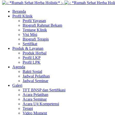
Beranda
Profil Klinik
Profil Yayasan
Biografi Rahmat Bekam
Tentang Klinik
Visi Misi
Biografi Terapis
Sertifikat
Produk & Layanan
Produk Herbal
Profil LKP
Profil LPK
Agenda
Bakti Sosial
Jadwal Pelatihan
Jadwal Seminar
Galeri
TFT BNSP dan Sertifikasi
Acara Pelatihan
Acara Seminar
Acara Uji Kompetensi
Terapi
Video Moment