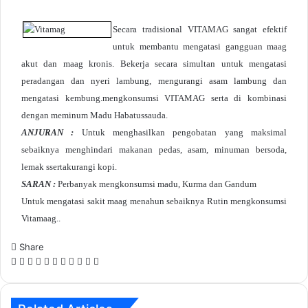
Secara tradisional VITAMAG sangat efektif
untuk membantu mengatasi gangguan maag
akut dan maag kronis. Bekerja secara simultan untuk mengatasi
peradangan dan nyeri lambung, mengurangi asam lambung dan
mengatasi kembung.mengkonsumsi VITAMAG serta di kombinasi
dengan meminum Madu Habatussauda.
ANJURAN :
Untuk menghasilkan pengobatan yang maksimal
sebaiknya menghindari makanan pedas, asam, minuman bersoda,
lemak ssertakurangi kopi.
SARAN :
Perbanyak mengkonsumsi madu, Kurma dan Gandum
Untuk mengatasi sakit maag menahun sebaiknya Rutin mengkonsumsi
Vitamaag..
Share
Facebook
X
LinkedIn
Skype
Messenger
Messenger
WhatsApp
Telegram
Line
Share
Print
via
Email