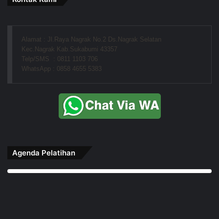
Alamat : Jl.Raya Nagrak No.2 Ds.Nagrak Selatan
Kec.Nagrak Kab.Sukabumi 43357
Telp/SMS  : 0811 1103 706
WhatsApp : 0858 4655 5383
Agenda Pelatihan