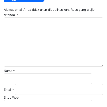
Alamat email Anda tidak akan dipublikasikan.
Ruas yang wajib
ditandai
*
K
o
m
e
n
t
a
r
*
Nama
*
Email
*
Situs Web