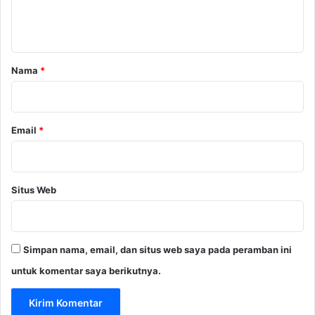
n
t
a
r
Nama
*
*
Email
*
Situs Web
Simpan nama, email, dan situs web saya pada peramban ini
untuk komentar saya berikutnya.