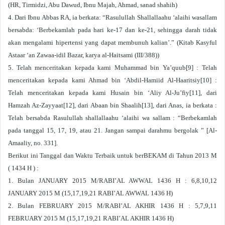
(HR, Tirmidzi, Abu Dawud, Ibnu Majah, Ahmad, sanad shahih)
4. Dari Ibnu Abbas RA, ia berkata: “Rasulullah Shallallaahu ‘alaihi wasallam
bersabda: ‘Berbekamlah pada hari ke-17 dan ke-21, sehingga darah tidak
akan mengalami hipertensi yang dapat membunuh kalian’.” (Kitab Kasyful
Astaar ‘an Zawaa-idil Bazar, karya al-Haitsami (III/388))
5. Telah menceritakan kepada kami Muhammad bin Ya’quub[9] : Telah
menceritakan kepada kami Ahmad bin ‘Abdil-Hamiid Al-Haaritsiy[10] :
Telah menceritakan kepada kami Husain bin ‘Aliy Al-Ju’fiy[11], dari
Hamzah Az-Zayyaat[12], dari Abaan bin Shaalih[13], dari Anas, ia berkata :
Telah bersabda Rasulullah shallallaahu ‘alaihi wa sallam : “Berbekamlah
pada tanggal 15, 17, 19, atau 21. Jangan sampai darahmu bergolak ” [Al-
Amaaliy, no. 331].
Berikut ini Tanggal dan Waktu Terbaik untuk berBEKAM di Tahun 2013 M
( 1434 H ) :
1. Bulan JANUARY 2015 M/RABI’AL AWWAL 1436 H : 6,8,10,12
JANUARY 2015 M (15,17,19,21 RABI’AL AWWAL 1436 H)
2. Bulan FEBRUARY 2015 M/RABI’AL AKHIR 1436 H : 5,7,9,11
FEBRUARY 2015 M (15,17,19,21 RABI’AL AKHIR 1436 H)