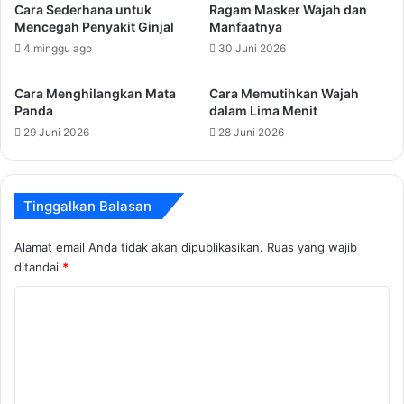
Cara Sederhana untuk
Ragam Masker Wajah dan
Mencegah Penyakit Ginjal
Manfaatnya
4 minggu ago
30 Juni 2026
Cara Menghilangkan Mata
Cara Memutihkan Wajah
Panda
dalam Lima Menit
29 Juni 2026
28 Juni 2026
Tinggalkan Balasan
Alamat email Anda tidak akan dipublikasikan.
Ruas yang wajib
ditandai
*
K
o
m
e