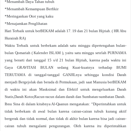
*Menambah Daya Tahan tubuh
*Menambah Kemampuan Berfikir
*Meringankan Otot yang kaku
*Menajamkan Penglihatan
Hari Terbaik untuk berBEKAM adalah 17. 19 dan 21 bulan Hijriah. ( HR Abu
Hurairah RA)
Waktu Terbaik untuk berbekam adalah satu minggu dipertengahan bulan-
bulan Qomariah ( Kalender ISLAM ), yaitu satu minggu setelah PURNAMA
yang berarti dari tanggal 15 s/d 21 bulan Hijriah, karena pada waktu ini
Gaya GRAVITASI BULAN sedang Kuat-kuatnya terhadap BUMI
TERUTAMA di tanggal-tanggal GANJILnya sehingga kondisi Darah
menjadi Bergejolak dan berada di Permukaan, jadi saat Manusia berBEKAM
di waktu ini akan Masksimal dan Efektif untuk mengeluarkan Darah
Statis,Darah Kotor,Racun-racun dalam darah dan Sumbatan-sumbatan Darah.
Ibnu Sina di dalam kitabnya Al-Qaanun mengatakan: “Diperintahkan untuk
tidak berbekam di awal bulan karena cairan-cairan tubuh kurang aktif
bergerak dan tidak normal, dan tidak di akhir bulan karena bisa jadi cairan-
cairan tubuh mengalami pengurangan. Oleh karena itu diperintahkan