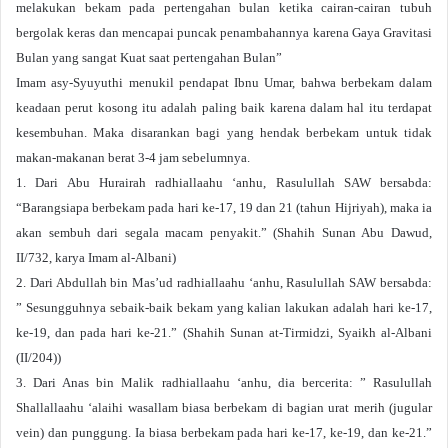
melakukan bekam pada pertengahan bulan ketika cairan-cairan tubuh
bergolak keras dan mencapai puncak penambahannya karena Gaya Gravitasi
Bulan yang sangat Kuat saat pertengahan Bulan”
Imam asy-Syuyuthi menukil pendapat Ibnu Umar, bahwa berbekam dalam
keadaan perut kosong itu adalah paling baik karena dalam hal itu terdapat
kesembuhan. Maka disarankan bagi yang hendak berbekam untuk tidak
makan-makanan berat 3-4 jam sebelumnya.
1. Dari Abu Hurairah radhiallaahu ‘anhu, Rasulullah SAW bersabda:
“Barangsiapa berbekam pada hari ke-17, 19 dan 21 (tahun Hijriyah), maka ia
akan sembuh dari segala macam penyakit.” (Shahih Sunan Abu Dawud,
II/732, karya Imam al-Albani)
2. Dari Abdullah bin Mas’ud radhiallaahu ‘anhu, Rasulullah SAW bersabda:
” Sesungguhnya sebaik-baik bekam yang kalian lakukan adalah hari ke-17,
ke-19, dan pada hari ke-21.” (Shahih Sunan at-Tirmidzi, Syaikh al-Albani
(II/204))
3. Dari Anas bin Malik radhiallaahu ‘anhu, dia bercerita: ” Rasulullah
Shallallaahu ‘alaihi wasallam biasa berbekam di bagian urat merih (jugular
vein) dan punggung. Ia biasa berbekam pada hari ke-17, ke-19, dan ke-21.”