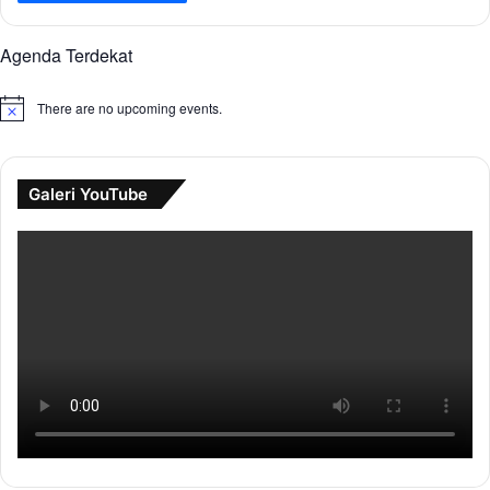
Agenda Terdekat
There are no upcoming events.
N
o
t
i
c
Galeri YouTube
e