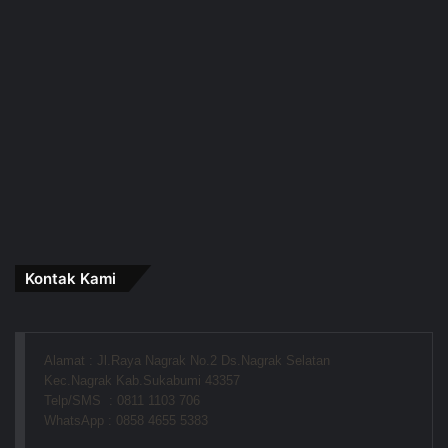
Kontak Kami
Alamat : Jl.Raya Nagrak No.2 Ds.Nagrak Selatan
Kec.Nagrak Kab.Sukabumi 43357
Telp/SMS  : 0811 1103 706
WhatsApp : 0858 4655 5383