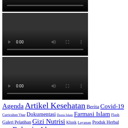
Artikel Kesehatan
Agenda
Covid-19
Berita
Farmasi Islam
Dokumentasi
Curriculum Vitae
Flash
Dunia Islam
Gizi Nutrisi
Produk Herbal
Galeri Pelatihan
Klinik
Layanan