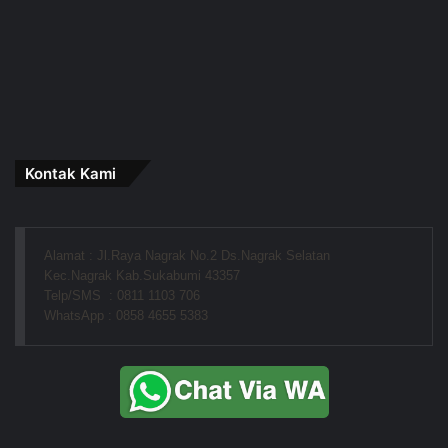
Kontak Kami
Alamat : Jl.Raya Nagrak No.2 Ds.Nagrak Selatan
Kec.Nagrak Kab.Sukabumi 43357
Telp/SMS  : 0811 1103 706
WhatsApp : 0858 4655 5383