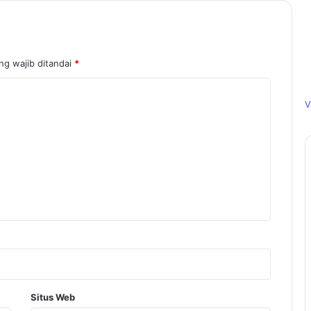
ng wajib ditandai
*
V
Situs Web