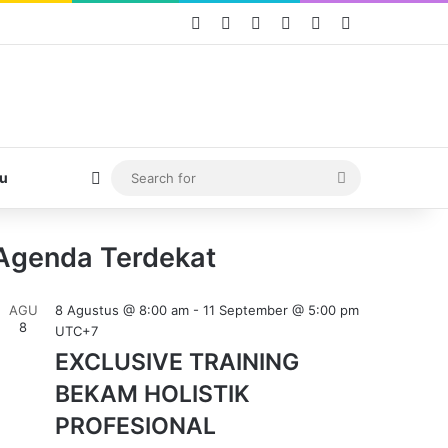
Facebook
X
YouTube
Instagram
TikTok
WhatsApp
Switch skin
Search
u
for
Agenda Terdekat
AGU
8 Agustus @ 8:00 am
-
11 September @ 5:00 pm
8
UTC+7
EXCLUSIVE TRAINING
BEKAM HOLISTIK
PROFESIONAL