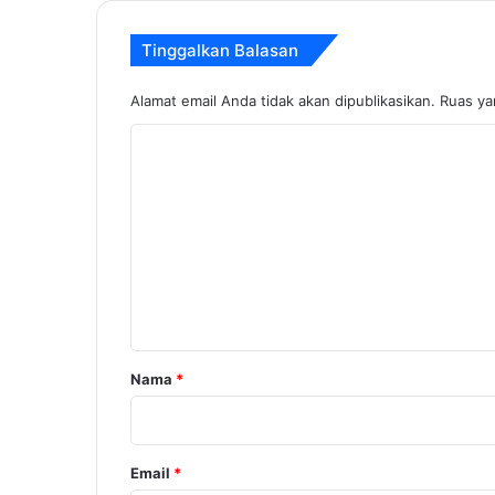
Tinggalkan Balasan
Alamat email Anda tidak akan dipublikasikan.
Ruas ya
K
o
m
e
n
t
a
r
Nama
*
*
Email
*